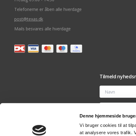
Telefonerne er åben alle hverdage
post@texas.dk
Mails besvares alle hverdage
Tilmeld nyhedsm
Navn
E-mail
Denne hjemmeside bruger
Ved at tilmelde dig t
Vi bruger cookies til at til
tilbehør og vedligehold
nyhedsmail eller ved 
at analysere vores trafik.
analyseværktøjer til 