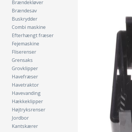
Brændekløver
Brændesav
Buskrydder
Combi maskine
Efterhængt fræser
Fejemaskine
Fliserenser
Grensaks
Grovklipper
Havefræser
Havetraktor
Havevanding
Hækkeklipper
Højtryksrenser
Jordbor
Kantskærer