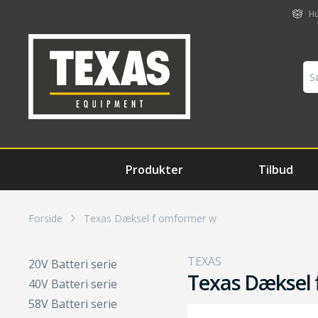
Hu
Produkter
Tilbud
Forside
Texas Dæksel f omformer w
TEXAS
20V Batteri serie
Texas Dæksel
40V Batteri serie
58V Batteri serie