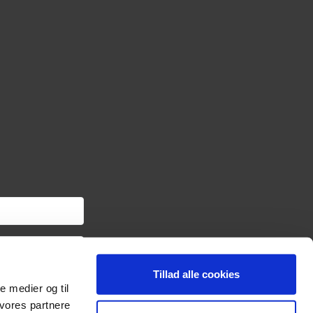
Tillad alle cookies
om haveredskaber samt
le medier og til
ngslinket i hver
oplysninger om dig via
 vores partnere
sonoplysninger og