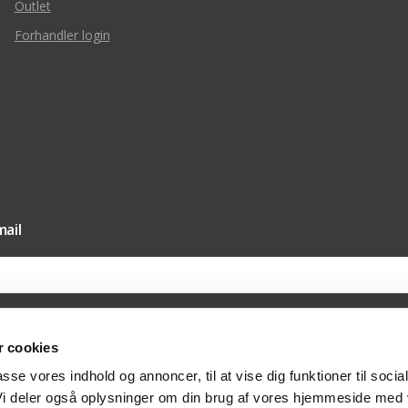
Outlet
Forhandler login
ail
 cookies
il vores nyhedsmail samtykker du til, at Texas A/S må sende dig nyheder og tilbud 
passe vores indhold og annoncer, til at vise dig funktioner til socia
else hertil via e-mail. Du kan til enhver tid trække dit samtykket tilbage via afmeldi
at kontakte os på post@texas.dk. Når du modtager vores nyhedsmail, indsamler vi 
 Vi deler også oplysninger om din brug af vores hjemmeside med
at optimere indholdet af vores nyhedsmail. Læs mere om behandlingen af dine per