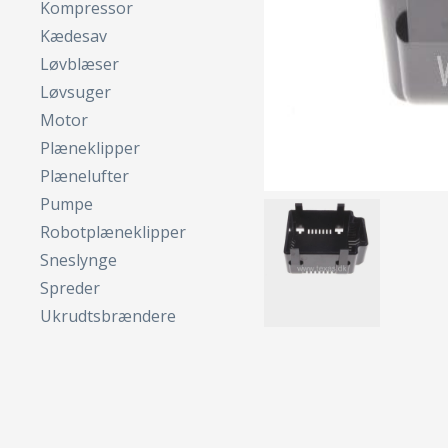
Kompressor
Kædesav
Løvblæser
Løvsuger
Motor
Plæneklipper
Plænelufter
Pumpe
Robotplæneklipper
Sneslynge
Spreder
Ukrudtsbrændere