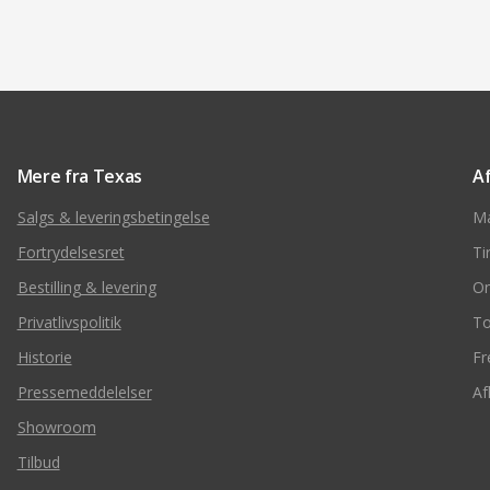
Mere fra Texas
A
Salgs & leveringsbetingelse
M
Fortrydelsesret
Ti
Bestilling & levering
O
Privatlivspolitik
To
Historie
Fr
Pressemeddelelser
Af
Showroom
Tilbud