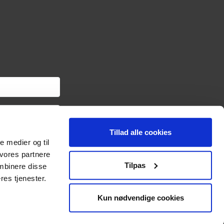
Tillad alle cookies
om haveredskaber samt
le medier og til
ngslinket i hver
oplysninger om dig via
 vores partnere
sonoplysninger og
Tilpas
mbinere disse
res tjenester.
Kun nødvendige cookies