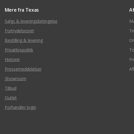
Mere fra Texas
A
Salgs & leveringsbetingelse
M
Fortrydelsesret
Ti
Bestilling & levering
O
Privatlivspolitik
To
Historie
Fr
Pressemeddelelser
Af
Showroom
Tilbud
Outlet
Forhandler login