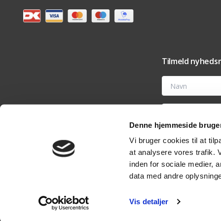
Tilmeld nyhedsm
Navn
E-mail
Denne hjemmeside bruger
Ved at tilmelde dig t
Vi bruger cookies til at til
tilbehør og vedligehold
nyhedsmail eller ved 
at analysere vores trafik.
analyseværktøjer til 
rettigheder i vores
pri
inden for sociale medier,
data med andre oplysninger
Vis detaljer