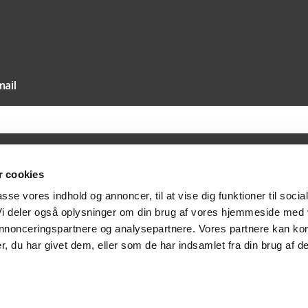
ail
 cookies
il vores nyhedsmail samtykker du til, at Texas A/S må sende dig nyheder og tilbud 
passe vores indhold og annoncer, til at vise dig funktioner til socia
else hertil via e-mail. Du kan til enhver tid trække dit samtykket tilbage via afmeldi
at kontakte os på post@texas.dk. Når du modtager vores nyhedsmail, indsamler vi 
 Vi deler også oplysninger om din brug af vores hjemmeside med
at optimere indholdet af vores nyhedsmail. Læs mere om behandlingen af dine per
vatlivspolitik
.
 annonceringspartnere og analysepartnere. Vores partnere kan ko
, du har givet dem, eller som de har indsamlet fra din brug af de