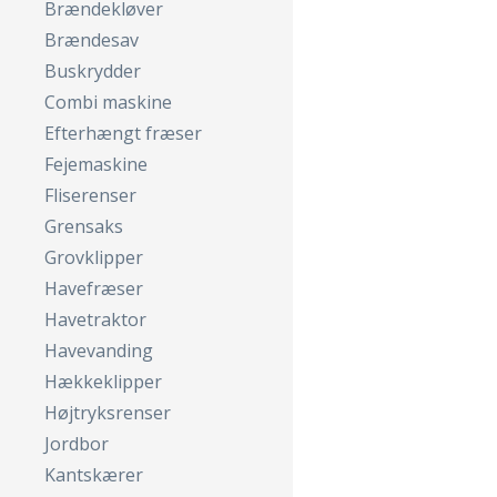
Brændekløver
Brændesav
Buskrydder
Combi maskine
Efterhængt fræser
Fejemaskine
Fliserenser
Grensaks
Grovklipper
Havefræser
Havetraktor
Havevanding
Hækkeklipper
Højtryksrenser
Jordbor
Kantskærer