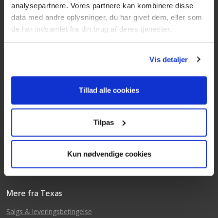
analysepartnere. Vores partnere kan kombinere disse
data med andre oplysninger, du har givet dem, eller som
Kundeservice
de har indsamlet fra din brug af deres tjenester.
Tlf: 63 95 55 55
Mandag - torsdag 09:00 - 15:00
Vis detaljer
Fredag 09:00 - 14:30
Telefonerne er åben alle hverdage
Tillad alle cookies
post@texas.dk
Mails besvares alle hverdage
Tilpas
Kun nødvendige cookies
Mere fra Texas
Salgs & leveringsbetingelse