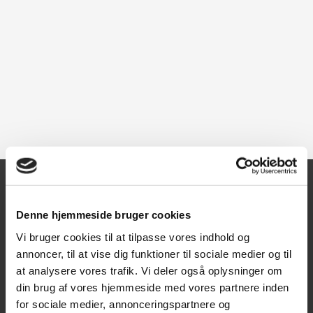
Kontakt
Denne hjemmeside bruger cookies
Vi bruger cookies til at tilpasse vores indhold og
Texas A/S
annoncer, til at vise dig funktioner til sociale medier og til
Knullen 22
at analysere vores trafik. Vi deler også oplysninger om
5260 Odense S
din brug af vores hjemmeside med vores partnere inden
for sociale medier, annonceringspartnere og
CVR: DK66212319