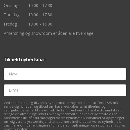
Onsdag
10:00 - 17:30
Torsdag
10:00 - 17:30
Fredag
10:00 - 16:00
Afhentning og showroom er åben alle hverdage
Tilmeld nyhedsmail
Navn
E-mail
Ved at tilmelde dig til vores nyhedsmail samtykker du til, at Texas A/S må
sende dig nyheder og tilbud om haveredskaber samt tilbehør og
vedligeholdelse hertil via e-mail. Du kan til enhver tid trække dit samtykket
tilbage via afmeldingslinket i hver nyhedsmail eller ved at kontakte os på
post@texas.dk. Når du modtager vores nyhedsmail, indsamler vi oplysninger
om dig via analyseværktøjer til at optimere indholdet af vores nyhedsmail.
Læs mere om behandlingen af dine personoplysninger og rettigheder i vores
privatlivspolitik
.