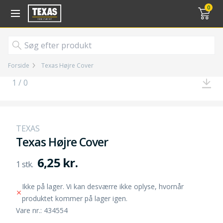
Gå til kurv (
varer)
0
Forside
Texas Højre Cover
1 / 0
TEXAS
Texas Højre Cover
6,25 kr.
Ikke på lager. Vi kan desværre ikke oplyse, hvornår
produktet kommer på lager igen.
Vare nr.: 434554