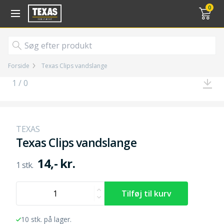
Gå til kurv (
varer)
0
Forside
Texas Clips vandslange
1 / 0
TEXAS
Texas Clips vandslange
14,- kr.
10 stk. på lager.