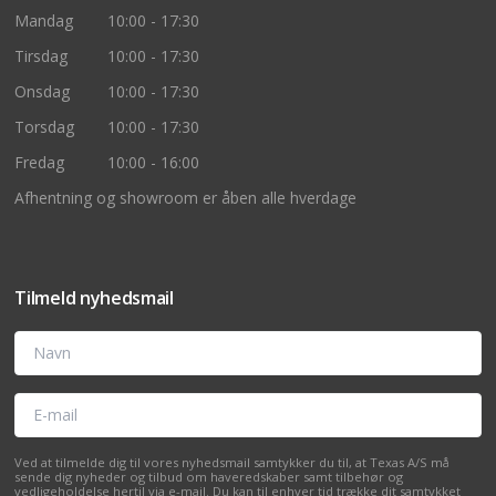
Mandag
10:00 - 17:30
Tirsdag
10:00 - 17:30
Onsdag
10:00 - 17:30
Torsdag
10:00 - 17:30
Fredag
10:00 - 16:00
Afhentning og showroom er åben alle hverdage
Tilmeld nyhedsmail
Navn
E-mail
Ved at tilmelde dig til vores nyhedsmail samtykker du til, at Texas A/S må
sende dig nyheder og tilbud om haveredskaber samt tilbehør og
vedligeholdelse hertil via e-mail. Du kan til enhver tid trække dit samtykket