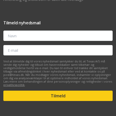
Tilmeld nyhedsmail
Navn
E-mail
Ved at tilmelde dig til vores nyhedsmail samtykker du til, at Texas A/S må
sende dig nyheder og tilbud om haveredskaber samt tilbehør og
vedligeholdelse hertil via e-mail. Du kan til enhver tid trække dit samtykket
tilbage via afmeldingslinket i hver nyhedsmail eller ved at kontakte os på
post@texas.dk. Når du modtager vores nyhedsmail, indsamler vi oplysninger
om dig via analyseværktøjer til at optimere indholdet af vores nyhedsmail.
Læs mere om behandlingen af dine personoplysninger og rettigheder i vores
privatlivspolitik
.