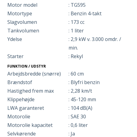
Motor model
: TG595
Motortype
: Benzin 4-takt
Slagvolumen
: 173 cc
Tankvolumen
: 1 liter
Ydelse
: 2,9 kW v. 3.000 omdr. /
min.
Starter
: Rekyl
FUNKTION / UDSTYR
Arbejdsbredde (snørre)
: 60 cm
Brændstof
: Blyfri benzin
Hastighed frem max
: 2,28 km/t
Klippehøjde
: 45-120 mm
LWA garanteret
: 104 dB(A)
Motorolie
: SAE 30
Motorolie kapacitet
: 0,6 liter
Selvkørende
: Ja