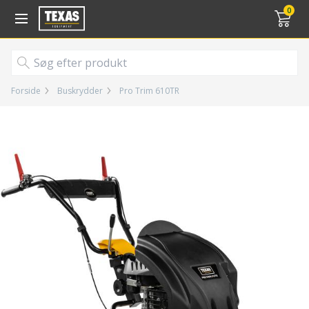
Gå til kurv (
varer)
0
Forside
Buskrydder
Pro Trim 610TR