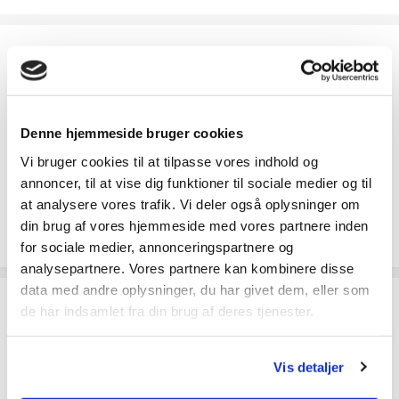
Fragt
Pakkeshop
39
Privat
49
Denne hjemmeside bruger cookies
Erhverv
49
Vi bruger cookies til at tilpasse vores indhold og
annoncer, til at vise dig funktioner til sociale medier og til
Afhentning i Odense
Gratis
at analysere vores trafik. Vi deler også oplysninger om
din brug af vores hjemmeside med vores partnere inden
Speditør vælges når du går til betaling
for sociale medier, annonceringspartnere og
analysepartnere. Vores partnere kan kombinere disse
data med andre oplysninger, du har givet dem, eller som
de har indsamlet fra din brug af deres tjenester.
Ofte købt sammen med
Vis detaljer
Snøre/strips sæt
39,-