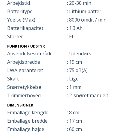
Arbejdstid
: 20-30 min
Batteritype
: Lithium batteri
Ydelse (Max)
: 8000 omdr. / min.
Batterikapacitet
: 1.3 Ah
Starter
: El
FUNKTION / UDSTYR
Anvendelsesområde
: Udendørs
Arbejdsbredde
: 19 cm
LWA garanteret
: 75 dB(A)
Skaft
: Lige
Snørretykkelse
: 1 mm
Trimmerhoved
: 2-snøret manuelt
DIMENSIONER
Emballage længde
: 8 cm
Emballage bredde
: 17 cm
Emballage højde
: 60 cm