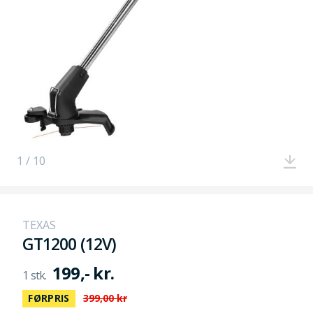
1 / 10
TEXAS
GT1200 (12V)
199,- kr.
FØRPRIS
399,00 kr