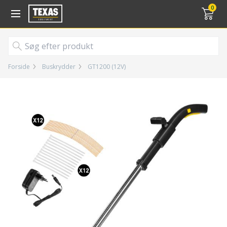
Gå til kurv (
varer)
0
Forside
Buskrydder
GT1200 (12V)