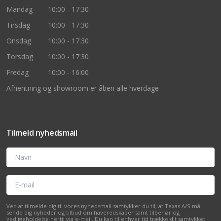
Mandag
10:00 - 17:30
Tirsdag
10:00 - 17:30
Onsdag
10:00 - 17:30
Torsdag
10:00 - 17:30
Fredag
10:00 - 16:00
Afhentning og showroom er åben alle hverdage
Tilmeld nyhedsmail
Navn
E-mail
Ved at tilmelde dig til vores nyhedsmail samtykker du til, at Texas A/S må
sende dig nyheder og tilbud om haveredskaber samt tilbehør og
vedligeholdelse hertil via e-mail. Du kan til enhver tid trække dit samtykket