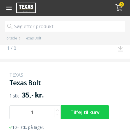
Gå til kurv (
varer)
0
Forside
Texas Bolt
1 / 0
TEXAS
Texas Bolt
35,- kr.
10+ stk. på lager.