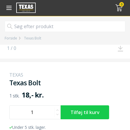
Gå til kurv (
varer)
0
Forside
Texas Bolt
1 / 0
TEXAS
Texas Bolt
18,- kr.
Under 5 stk. lager.