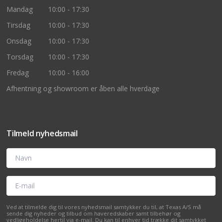
Mandag
10:00 - 17:30
Tirsdag
10:00 - 17:30
Onsdag
10:00 - 17:30
Torsdag
10:00 - 17:30
Fredag
10:00 - 16:00
Afhentning og showroom er åben alle hverdage
Tilmeld nyhedsmail
Navn
E-mail
Ved at tilmelde dig til vores nyhedsmail samtykker du til, at Texas A/S må
sende dig nyheder og tilbud om haveredskaber samt tilbehør og
vedligeholdelse hertil via e-mail. Du kan til enhver tid trække dit samtykket