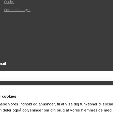
Outlet
Forhandler login
ail
 cookies
il vores nyhedsmail samtykker du til, at Texas A/S må sende dig nyheder og tilbud 
passe vores indhold og annoncer, til at vise dig funktioner til socia
else hertil via e-mail. Du kan til enhver tid trække dit samtykket tilbage via afmeldi
at kontakte os på post@texas.dk. Når du modtager vores nyhedsmail, indsamler vi 
 Vi deler også oplysninger om din brug af vores hjemmeside med
at optimere indholdet af vores nyhedsmail. Læs mere om behandlingen af dine per