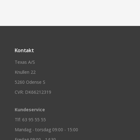
Kontakt
Texas A/S
Knullen 22
5260 Odense S
CVR: DK66212319
Kundeservice
Tlf: 63 95 55 55
Mandag - torsdag 09:00 - 15:00
Fredag 09:00 - 14:30