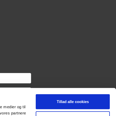
Tillad alle cookies
om haveredskaber samt
le medier og til
ngslinket i hver
oplysninger om dig via
 vores partnere
sonoplysninger og