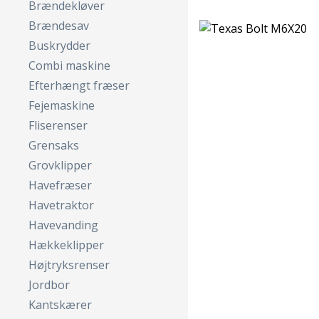
Brændekløver
Brændesav
Buskrydder
Combi maskine
Efterhængt fræser
Fejemaskine
Fliserenser
Grensaks
Grovklipper
Havefræser
Havetraktor
Havevanding
Hækkeklipper
Højtryksrenser
Jordbor
Kantskærer