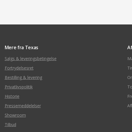
Mere fra Texas
A
Salgs & leveringsbetingelse
M
Fortrydelsesret
Ti
Bestilling & levering
O
Privatlivspolitik
To
Historie
Fr
Pressemeddelelser
Af
Showroom
Tilbud