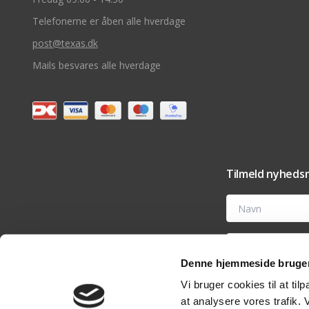
Telefonerne er åben alle hverdage
post@texas.dk
Mails besvares alle hverdage
Tilmeld nyhedsm
Navn
E-mail
Denne hjemmeside bruger
Ved at tilmelde dig t
Vi bruger cookies til at til
tilbehør og vedligehold
nyhedsmail eller ved 
at analysere vores trafik.
analyseværktøjer til 