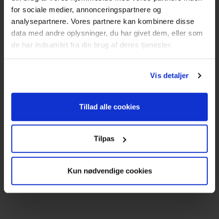
for sociale medier, annonceringspartnere og
5260 Odense S
analysepartnere. Vores partnere kan kombinere disse
CVR: DK66212319
data med andre oplysninger, du har givet dem, eller som
de har indsamlet fra din brug af deres tjenester.
Kundeservice
Tlf: 63 95 55 55
Vis detaljer
Mandag - torsdag 09:00 - 15:00
Fredag 09:00 - 14:30
Tillad alle cookies
Telefonerne er åben alle hverdage
post@texas.dk
Tilpas
Mails besvares alle hverdage
Kun nødvendige cookies