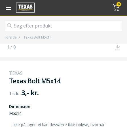
Gå til kurv (
varer)
0
Forside
Texas Bolt M5x14
1 / 0
TEXAS
Texas Bolt M5x14
3,- kr.
Dimension
M5x14
Ikke på lager. Vi kan desværre ikke oplyse, hvornår