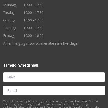
Mandag
10:00 - 17:30
Tirsdag
10:00 - 17:30
Onsdag
10:00 - 17:30
Torsdag
10:00 - 17:30
Fredag
10:00 - 16:00
Afhentning og showroom er åben alle hverdage
Tilmeld nyhedsmail
Navn
E-mail
Ved at tilmelde dig til vores nyhedsmail samtykker du til, at Texas A/S må
sende dig nyheder og tilbud om haveredskaber samt tilbehør og
vedligeholdelse hertil via e-mail. Du kan til enhver tid trække dit samtykket