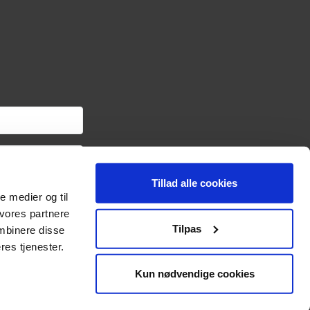
Tillad alle cookies
om haveredskaber samt
le medier og til
ngslinket i hver
oplysninger om dig via
 vores partnere
sonoplysninger og
Tilpas
mbinere disse
res tjenester.
Kun nødvendige cookies