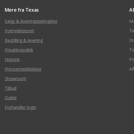
Mere fra Texas
A
Salgs & leveringsbetingelse
M
Fortrydelsesret
Ti
Bestilling & levering
O
Privatlivspolitik
To
Historie
Fr
Pressemeddelelser
Af
Showroom
Tilbud
Outlet
Forhandler login