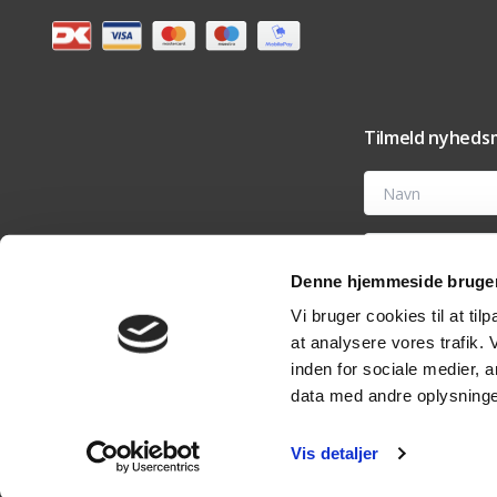
Tilmeld nyhedsm
Navn
E-mail
Denne hjemmeside bruger
Ved at tilmelde dig t
Vi bruger cookies til at til
tilbehør og vedligehold
nyhedsmail eller ved 
at analysere vores trafik.
analyseværktøjer til 
rettigheder i vores
pri
inden for sociale medier,
data med andre oplysninger
Vis detaljer