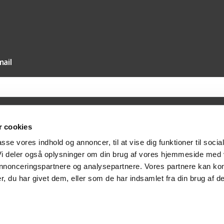
ail
 cookies
il vores nyhedsmail samtykker du til, at Texas A/S må sende dig nyheder og tilbud 
passe vores indhold og annoncer, til at vise dig funktioner til socia
else hertil via e-mail. Du kan til enhver tid trække dit samtykket tilbage via afmeldi
at kontakte os på post@texas.dk. Når du modtager vores nyhedsmail, indsamler vi 
 Vi deler også oplysninger om din brug af vores hjemmeside med
at optimere indholdet af vores nyhedsmail. Læs mere om behandlingen af dine per
vatlivspolitik
.
 annonceringspartnere og analysepartnere. Vores partnere kan ko
, du har givet dem, eller som de har indsamlet fra din brug af de