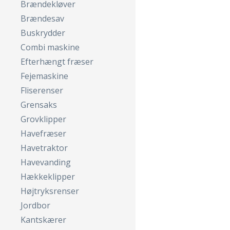
Brændekløver
Brændesav
Buskrydder
Combi maskine
Efterhængt fræser
Fejemaskine
Fliserenser
Grensaks
Grovklipper
Havefræser
Havetraktor
Havevanding
Hækkeklipper
Højtryksrenser
Jordbor
Kantskærer