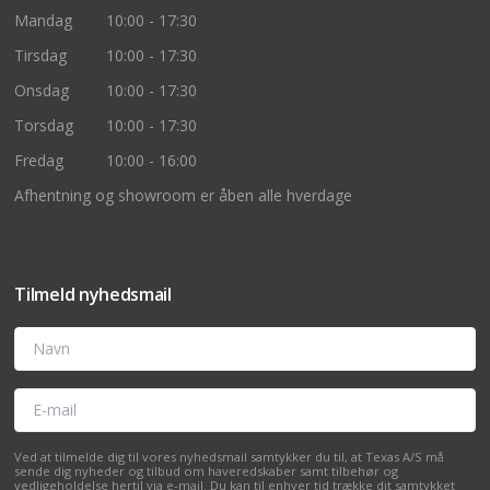
Mandag
10:00 - 17:30
Tirsdag
10:00 - 17:30
Onsdag
10:00 - 17:30
Torsdag
10:00 - 17:30
Fredag
10:00 - 16:00
Afhentning og showroom er åben alle hverdage
Tilmeld nyhedsmail
Navn
E-mail
Ved at tilmelde dig til vores nyhedsmail samtykker du til, at Texas A/S må
sende dig nyheder og tilbud om haveredskaber samt tilbehør og
vedligeholdelse hertil via e-mail. Du kan til enhver tid trække dit samtykket