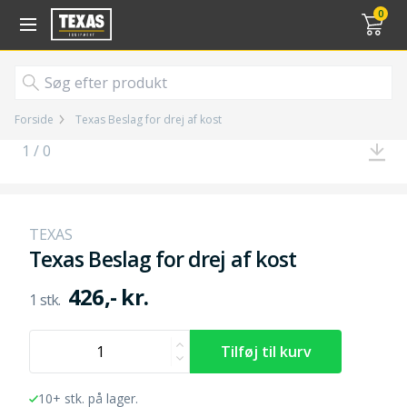
Gå til kurv (
varer)
0
Forside
Texas Beslag for drej af kost
1 / 0
TEXAS
Texas Beslag for drej af kost
426,- kr.
10+ stk. på lager.