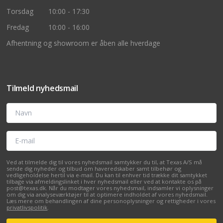
Torsdag
10:00 - 17:30
Fredag
10:00 - 16:00
Afhentning og showroom er åben alle hverdage
Tilmeld nyhedsmail
Navn
E-mail
Ved at tilmelde dig til vores nyhedsmail samtykker du til, at Texas A/S må
sende dig nyheder og tilbud om haveredskaber samt tilbehør og
vedligeholdelse hertil via e-mail. Du kan til enhver tid trække dit samtykket
tilbage via afmeldingslinket i hver nyhedsmail eller ved at kontakte os på
post@texas.dk. Når du modtager vores nyhedsmail, indsamler vi oplysninger
om dig via analyseværktøjer til at optimere indholdet af vores nyhedsmail.
Læs mere om behandlingen af dine personoplysninger og rettigheder i vores
privatlivspolitik
.