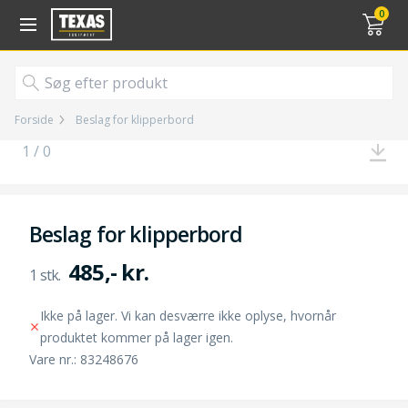
Gå til kurv (
varer)
0
Forside
Beslag for klipperbord
1 / 0
Beslag for klipperbord
485,- kr.
Ikke på lager. Vi kan desværre ikke oplyse, hvornår
produktet kommer på lager igen.
Vare nr.: 83248676