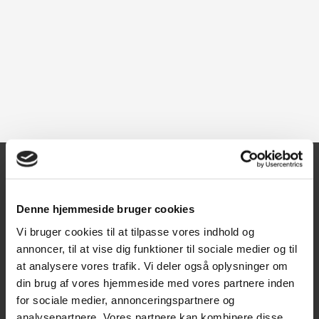
Kontakt
Denne hjemmeside bruger cookies
Texas A/S
Vi bruger cookies til at tilpasse vores indhold og
Knullen 22
annoncer, til at vise dig funktioner til sociale medier og til
at analysere vores trafik. Vi deler også oplysninger om
5260 Odense S
din brug af vores hjemmeside med vores partnere inden
CVR: DK66212319
for sociale medier, annonceringspartnere og
analysepartnere. Vores partnere kan kombinere disse