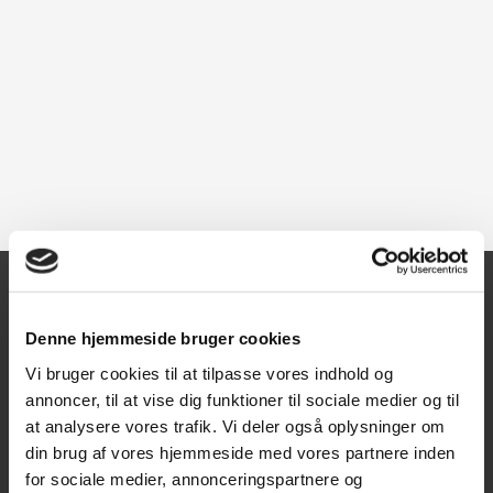
Kontakt
Denne hjemmeside bruger cookies
Vi bruger cookies til at tilpasse vores indhold og
Texas A/S
annoncer, til at vise dig funktioner til sociale medier og til
Knullen 22
at analysere vores trafik. Vi deler også oplysninger om
5260 Odense S
din brug af vores hjemmeside med vores partnere inden
for sociale medier, annonceringspartnere og
CVR: DK66212319