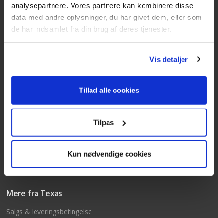
analysepartnere. Vores partnere kan kombinere disse
data med andre oplysninger, du har givet dem, eller som
Kundeservice
de har indsamlet fra din brug af deres tjenester.
Tlf: 63 95 55 55
Mandag - torsdag 09:00 - 15:00
Vis detaljer
Fredag 09:00 - 14:30
Telefonerne er åben alle hverdage
Tillad alle cookies
post@texas.dk
Mails besvares alle hverdage
Tilpas
Kun nødvendige cookies
Mere fra Texas
Salgs & leveringsbetingelse