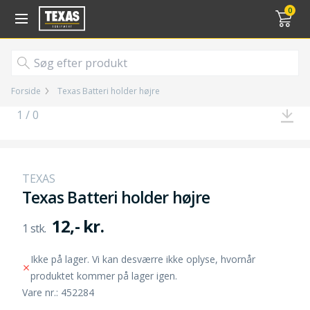
Gå til kurv (
varer)
0
Forside
Texas Batteri holder højre
1 / 0
TEXAS
Texas Batteri holder højre
12,- kr.
Ikke på lager. Vi kan desværre ikke oplyse, hvornår
produktet kommer på lager igen.
Vare nr.: 452284