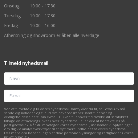
Onsdag
10:00 - 17:30
Torsdag
10:00 - 17:30
Fredag
10:00 - 16:00
Afhentning og showroom er åben alle hverdage
Tilmeld nyhedsmail
Navn
E-mail
Ved at tilmelde dig til vores nyhedsmail samtykker du til, at Texas A/S må
sende dig nyheder og tilbud om haveredskaber samt tilbehør og
vedligeholdelse hertil via e-mail. Du kan til enhver tid trække dit samtykket
tilbage via afmeldingslinket i hver nyhedsmail eller ved at kontakte os på
post@texas.dk. Når du modtager vores nyhedsmail, indsamler vi oplysninger
om dig via analyseværktøjer til at optimere indholdet af vores nyhedsmail.
Læs mere om behandlingen af dine personoplysninger og rettigheder i vores
privatlivspolitik
.