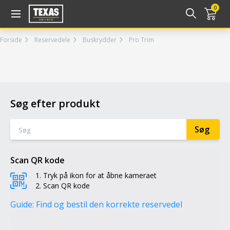
Gå til kurv (
varer)
0
Forside
Reservedele
Buskrydder
Pro Trim
Søg efter produkt
Scan QR kode
Tryk på ikon for at åbne kameraet
Scan QR kode
Guide: Find og bestil den korrekte reservedel