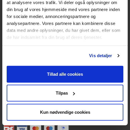
at analysere vores trafik. Vi deler også oplysninger om
din brug af vores hjemmeside med vores partnere inden
Texas A/S
for sociale medier, annonceringspartnere og
Knullen 22
analysepartnere. Vores partnere kan kombinere disse
5260 Odense S
data med andre oplysninger, du har givet dem, eller som
de har indsamlet fra din brug af deres tjenester.
CVR: DK66212319
Kundeservice
Vis detaljer
Tlf: 63 95 55 55
Mandag - torsdag 09:00 - 15:00
Tillad alle cookies
Fredag 09:00 - 14:30
Telefonerne er åben alle hverdage
Tilpas
post@texas.dk
Mails besvares alle hverdage
Kun nødvendige cookies