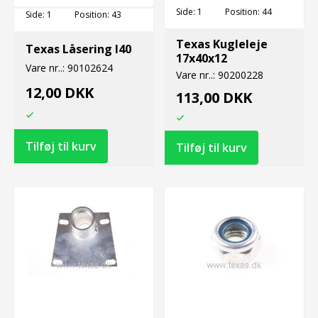
Side:
1
Position:
44
Side:
1
Position:
43
Texas Kugleleje
Texas Låsering I40
17x40x12
Vare nr..:
90102624
Vare nr..:
90200228
12,00 DKK
113,00 DKK