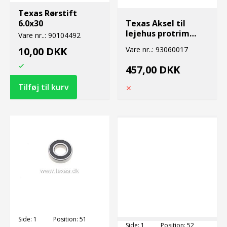
Texas Rørstift
6.0x30
Texas Aksel til
lejehus protrim
Vare nr..:
90104492
2001
10,00 DKK
Vare nr..:
93060017
457,00 DKK
Side:
1
Position:
51
Side:
1
Position:
52