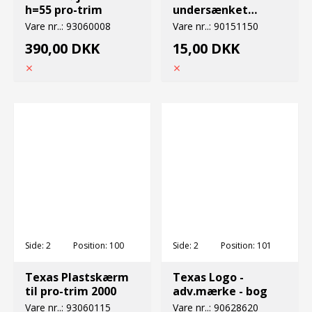
h=55 pro-trim
undersænket
M10x40 12.9
Vare nr..:
93060008
Vare nr..:
90151150
390,00 DKK
15,00 DKK
Side:
2
Position:
100
Side:
2
Position:
101
Texas Plastskærm
Texas Logo -
til pro-trim 2000
adv.mærke - bog
Vare nr..:
93060115
Vare nr..:
90628620