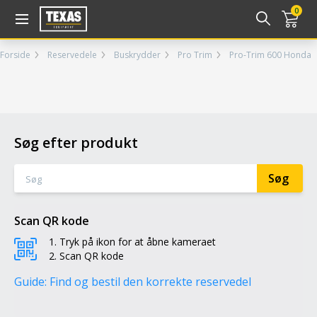
Gå til kurv (
varer)
0
Forside
Reservedele
Buskrydder
Pro Trim
Pro-Trim 600 Honda
Søg efter produkt
Scan QR kode
Tryk på ikon for at åbne kameraet
Scan QR kode
Guide: Find og bestil den korrekte reservedel