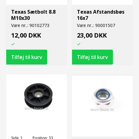
Texas Sætbolt 8.8
Texas Afstandsbøs
M10x30
16x7
Vare nr..:
90102773
Vare nr..:
90001507
12,00 DKK
23,00 DKK
Side:
1
Position:
33