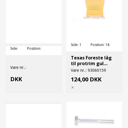
Side:
1
Position:
18
Side:
Position:
Texas Foreste låg
til protrim gul
Vare nr..:
model 2001
Vare nr..:
93060159
DKK
124,00 DKK