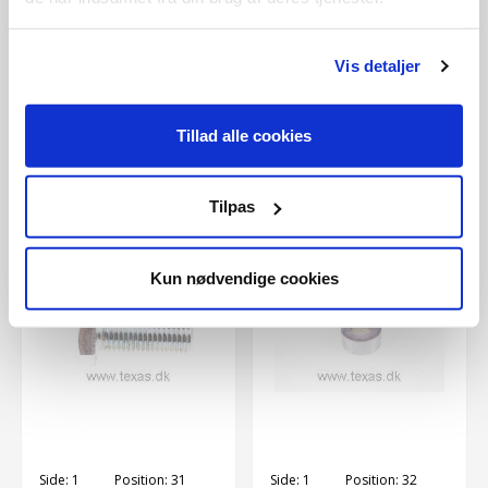
Side:
1
Position:
29
Texas Sætbolt 8.8
Texas Planskive
M10x35
Vis detaljer
M10
Vare nr..:
90102774
Vare nr..:
90102311
9,00 DKK
Tillad alle cookies
10,00 DKK
Tilpas
Kun nødvendige cookies
Side:
1
Position:
31
Side:
1
Position:
32