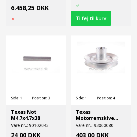
6.458,25 DKK
Side:
1
Position:
3
Side:
1
Position:
4
Texas Not
Texas
M4.7x4.7x38
Motorremskive
honda
Vare nr..:
90102043
Vare nr..:
93060080
24,00 DKK
403,00 DKK