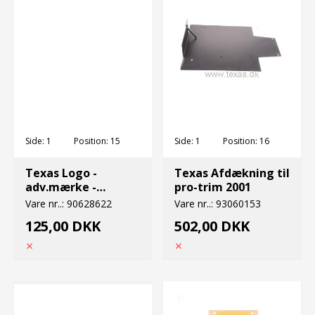
Side:
1
Position:
15
Side:
1
Position:
16
Texas Logo -
Texas Afdækning til
adv.mærke -
pro-trim 2001
høreværn
Vare nr..:
90628622
Vare nr..:
93060153
125,00 DKK
502,00 DKK