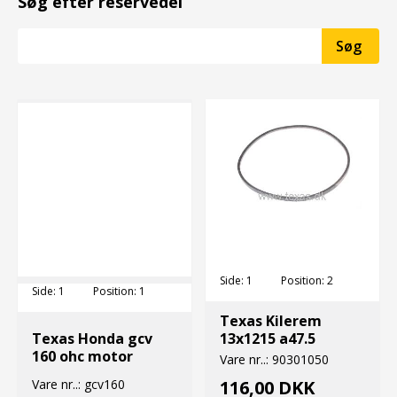
Søg efter reservedel
Side:
1
Position:
2
Side:
1
Position:
1
Texas Kilerem
Texas Honda gcv
13x1215 a47.5
160 ohc motor
Vare nr..:
90301050
Vare nr..:
gcv160
116,00 DKK