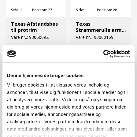
Side:
1
Position:
27
Side:
1
Position:
28
Texas Afstandsbøs
Texas
til protrim
Strammerulle arm
til protrim model
Vare nr..:
93060092
Vare nr..:
93060169
2001
56,00 DKK
183,00 DKK
Denne hjemmeside bruger cookies
Vi bruger cookies til at tilpasse vores indhold og
annoncer, til at vise dig funktioner til sociale medier og til
at analysere vores trafik. Vi deler også oplysninger om
din brug af vores hjemmeside med vores partnere inden
for sociale medier, annonceringspartnere og
analysepartnere. Vores partnere kan kombinere disse
data med andre oplysninger, du har givet dem, eller som
Side:
1
Position:
30
de har indsamlet fra din brug af deres tjenester.