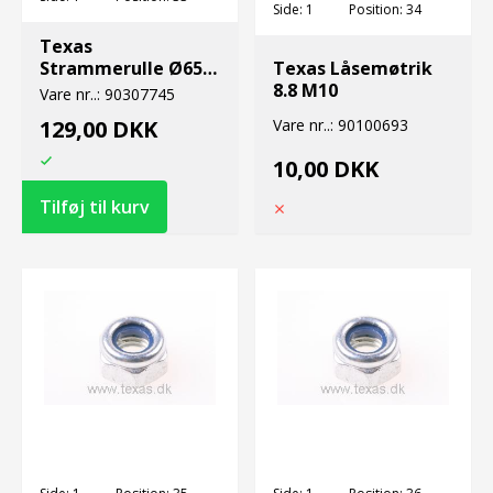
Side:
1
Position:
34
Texas
Strammerulle Ø65 -
Texas Låsemøtrik
PK
8.8 M10
Vare nr..:
90307745
129,00 DKK
Vare nr..:
90100693
10,00 DKK