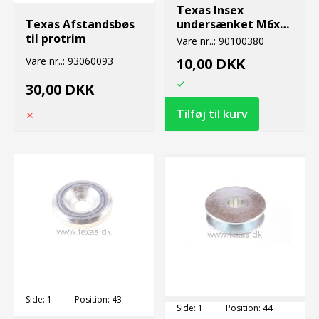
Texas Insex
Texas Afstandsbøs
undersænket M6x16
til protrim
8.8 FZ
Vare nr..:
90100380
Vare nr..:
93060093
10,00 DKK
30,00 DKK
Side:
1
Position:
43
Side:
1
Position:
44