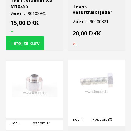
Texas Stålbolt 8.8
M10x55
Texas
Returtrækfjeder
Vare nr..:
90102945
15,00 DKK
Vare nr..:
90000321
20,00 DKK
Side:
1
Position:
38
Side:
1
Position:
37