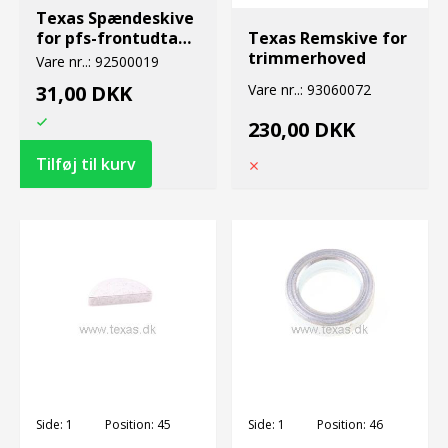
Texas Spændeskive
for pfs-frontudtag
Texas Remskive for
1994-
trimmerhoved
Vare nr..:
92500019
31,00 DKK
Vare nr..:
93060072
230,00 DKK
Side:
1
Position:
45
Side:
1
Position:
46