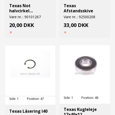
Texas Not
Texas
halvcirkel
Afstandsskive
M4.9x7.5x18
Vare nr..:
90101267
Vare nr..:
92500208
20,00 DKK
33,00 DKK
Side:
1
Position:
48
Side:
1
Position:
47
Texas Kugleleje
Texas Låsering I40
17x40x12