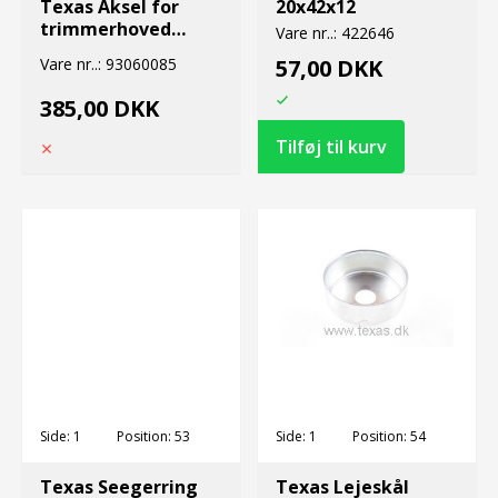
Texas Aksel for
20x42x12
trimmerhoved
Vare nr..:
422646
model uden bremse
Vare nr..:
93060085
57,00 DKK
385,00 DKK
Side:
1
Position:
53
Side:
1
Position:
54
Texas Seegerring
Texas Lejeskål