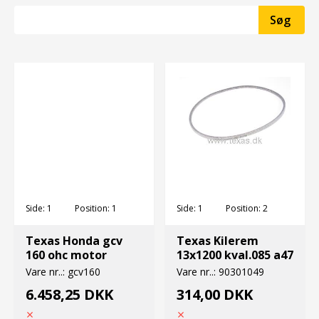
Side:
1
Position:
1
Side:
1
Position:
2
Texas Honda gcv
Texas Kilerem
160 ohc motor
13x1200 kval.085 a47
Vare nr..:
gcv160
Vare nr..:
90301049
6.458,25 DKK
314,00 DKK