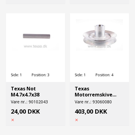
Side:
1
Position:
3
Side:
1
Position:
4
Texas Not
Texas
M4.7x4.7x38
Motorremskive
honda
Vare nr..:
90102043
Vare nr..:
93060080
24,00 DKK
403,00 DKK