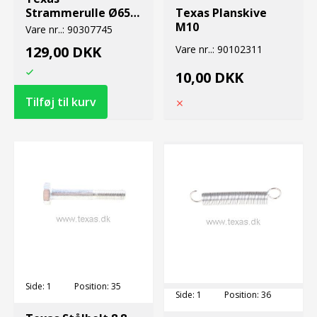
Strammerulle Ø65 -
Texas Planskive
PK
M10
Vare nr..:
90307745
129,00 DKK
Vare nr..:
90102311
10,00 DKK
Side:
1
Position:
35
Side:
1
Position:
36