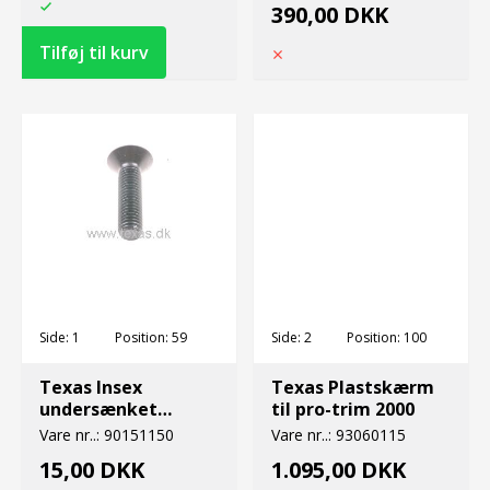
390,00 DKK
Side:
1
Position:
59
Side:
2
Position:
100
Texas Insex
Texas Plastskærm
undersænket
til pro-trim 2000
M10x40 12.9
Vare nr..:
90151150
Vare nr..:
93060115
15,00 DKK
1.095,00 DKK