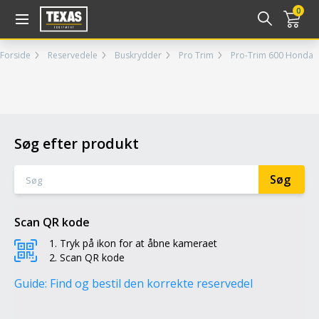
Gå til kurv (
varer)
0
Forside
Reservedele
Buskrydder
Pro Trim
Pro-Trim 600 Honda
Søg efter produkt
Scan QR kode
Tryk på ikon for at åbne kameraet
Scan QR kode
Guide: Find og bestil den korrekte reservedel