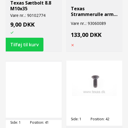
Texas Sætbolt 8.8
M10x35
Texas
Strammerulle arm
Vare nr..:
90102774
pro-trim honda
9,00 DKK
Vare nr..:
93060089
133,00 DKK
Side:
1
Position:
42
Side:
1
Position:
41