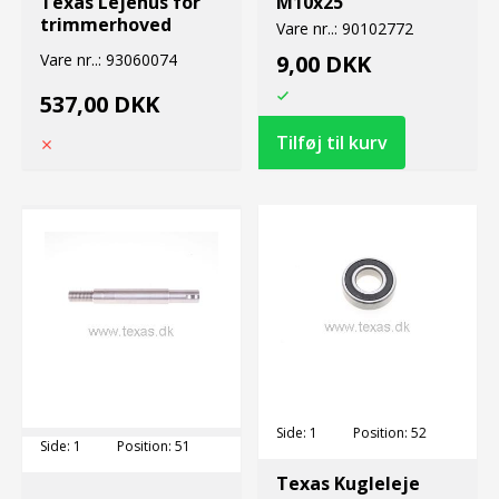
Texas Lejehus for
M10x25
trimmerhoved
Vare nr..:
90102772
Vare nr..:
93060074
9,00 DKK
537,00 DKK
Side:
1
Position:
52
Side:
1
Position:
51
Texas Kugleleje