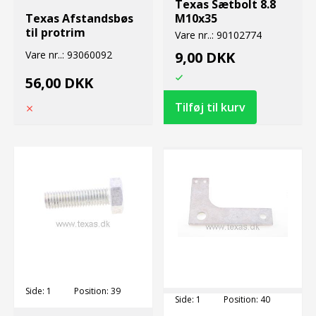
Texas Sætbolt 8.8
Texas Afstandsbøs
M10x35
til protrim
Vare nr..:
90102774
Vare nr..:
93060092
9,00 DKK
56,00 DKK
Side:
1
Position:
39
Side:
1
Position:
40