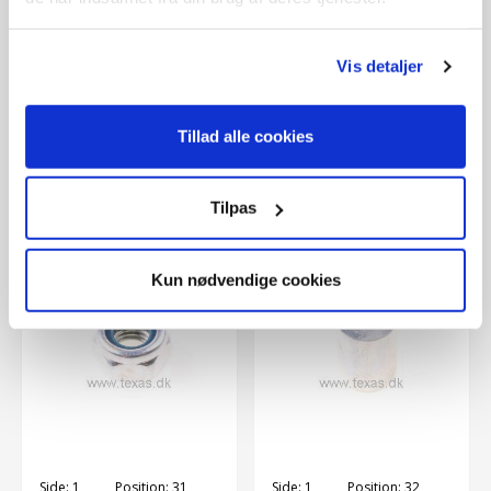
Side:
1
Position:
30
Side:
1
Position:
29
Texas Skive M6
Vis detaljer
Texas Sidebeslag
Vare nr..:
11gb-t9716
for pro-trim
10,00 DKK
Vare nr..:
93060038
Tillad alle cookies
35,00 DKK
Tilpas
Kun nødvendige cookies
Side:
1
Position:
31
Side:
1
Position:
32