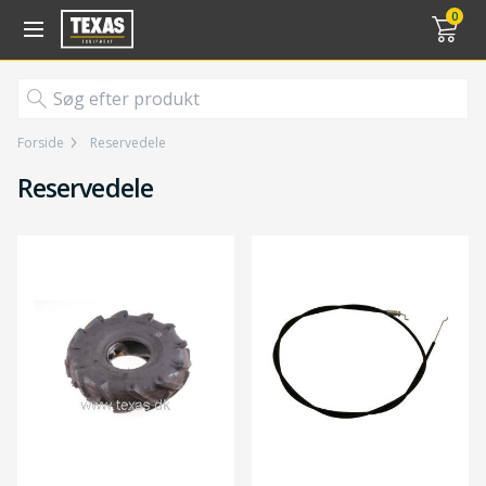
Gå til kurv (
varer)
0
Forside
Reservedele
Reservedele