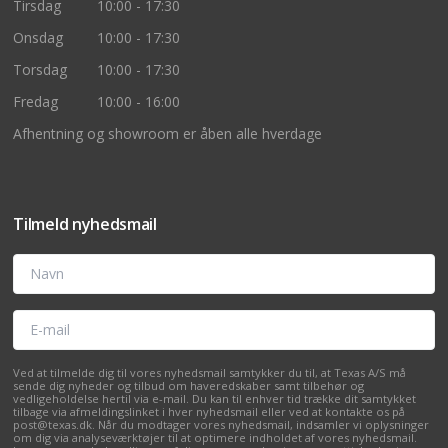
Tirsdag
10:00 - 17:30
Onsdag
10:00 - 17:30
Torsdag
10:00 - 17:30
Fredag
10:00 - 16:00
Afhentning og showroom er åben alle hverdage
Tilmeld nyhedsmail
Navn
E-mail
Ved at tilmelde dig til vores nyhedsmail samtykker du til, at Texas A/S må
sende dig nyheder og tilbud om haveredskaber samt tilbehør og
vedligeholdelse hertil via e-mail. Du kan til enhver tid trække dit samtykket
tilbage via afmeldingslinket i hver nyhedsmail eller ved at kontakte os på
post@texas.dk. Når du modtager vores nyhedsmail, indsamler vi oplysninger
om dig via analyseværktøjer til at optimere indholdet af vores nyhedsmail.