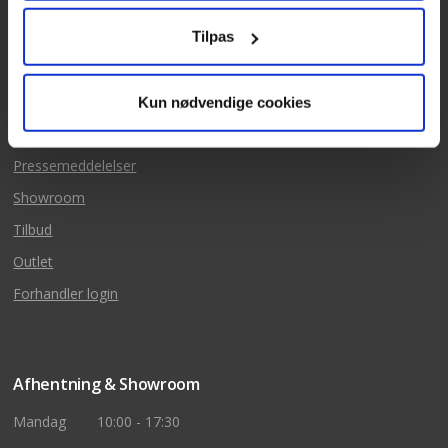
Salgs & leveringsbetingelse
Tilpas
Fortrydelsesret
Bestilling & levering
Privatlivspolitik
Kun nødvendige cookies
Historie
Pressemeddelelser
Showroom
Tilbud
Outlet
Forhandler login
Afhentning & Showroom
Mandag
10:00 - 17:30