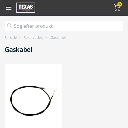
Gå til kurv (
varer)
0
Forside
Reservedele
Gaskabel
Gaskabel