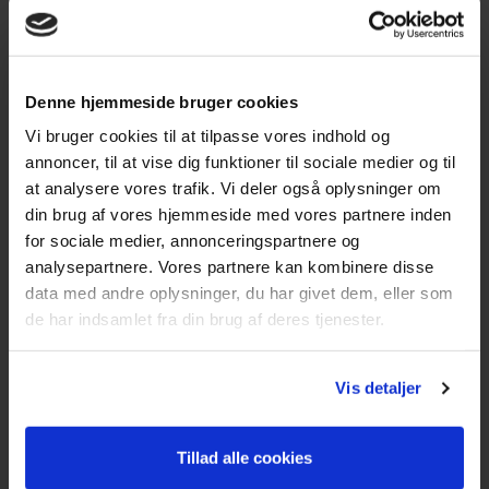
CVR: DK66212319
Kundeservice
Denne hjemmeside bruger cookies
Tlf: 63 95 55 55
Vi bruger cookies til at tilpasse vores indhold og
Mandag - torsdag 09:00 - 15:00
annoncer, til at vise dig funktioner til sociale medier og til
Fredag 09:00 - 14:30
at analysere vores trafik. Vi deler også oplysninger om
Telefonerne er åben alle hverdage
din brug af vores hjemmeside med vores partnere inden
for sociale medier, annonceringspartnere og
post@texas.dk
analysepartnere. Vores partnere kan kombinere disse
Mails besvares alle hverdage
data med andre oplysninger, du har givet dem, eller som
de har indsamlet fra din brug af deres tjenester.
Vis detaljer
Mere fra Texas
Tillad alle cookies