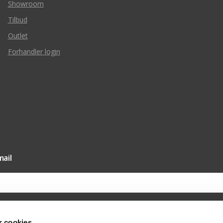
Showroom
Tilbud
Outlet
Forhandler login
ail
 cookies