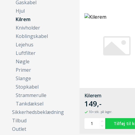
Gaskabel
Hjul
Kilrem
Knivholder
Koblingskabel
Lejehus
Luftfilter
Nøgle
Primer
Slange
Stopkabel
Strammerulle
Kilerem
149,-
Tankdæksel
Sikkerhedsbeklædning
10+ stk. på lager.
Tilbud
Outlet