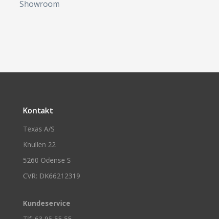
Showroom
Kontakt
Texas A/S
Knullen 22
5260 Odense S
CVR: DK66212319
Kundeservice
Tlf: 63 95 55 55