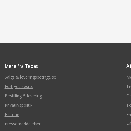
Mere fra Texas
A
Salgs & leveringsbetingelse
M
Fortrydelsesret
Ti
Bestilling & levering
O
Privatlivspolitik
To
Historie
Fr
Pressemeddelelser
Af