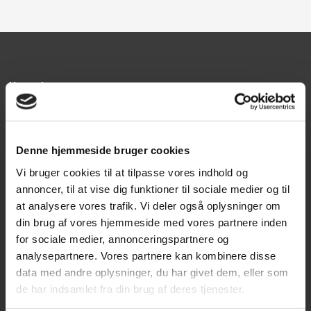
Kontakt
Texas A/S
Knullen 22
Denne hjemmeside bruger cookies
5260 Odense S
Vi bruger cookies til at tilpasse vores indhold og
CVR: DK66212319
annoncer, til at vise dig funktioner til sociale medier og til
at analysere vores trafik. Vi deler også oplysninger om
Kundeservice
din brug af vores hjemmeside med vores partnere inden
for sociale medier, annonceringspartnere og
Tlf: 63 95 55 55
analysepartnere. Vores partnere kan kombinere disse
Mandag - torsdag 09:00 - 15:00
data med andre oplysninger, du har givet dem, eller som
Fredag 09:00 - 14:30
de har indsamlet fra din brug af deres tjenester.
Telefonerne er åben alle hverdage