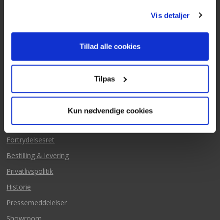
post@texas.dk
Vis detaljer
Mails besvares alle hverdage
Tillad alle cookies
Tilpas
Mere fra Texas
Kun nødvendige cookies
Salgs & leveringsbetingelse
Fortrydelsesret
Bestilling & levering
Privatlivspolitik
Historie
Pressemeddelelser
Showroom