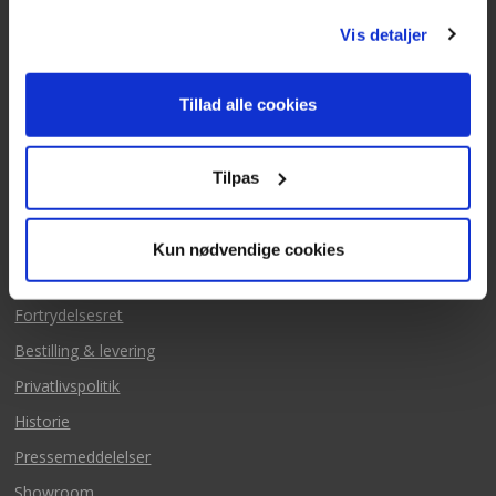
post@texas.dk
Vis detaljer
Mails besvares alle hverdage
Tillad alle cookies
Tilpas
Mere fra Texas
Kun nødvendige cookies
Salgs & leveringsbetingelse
Fortrydelsesret
Bestilling & levering
Privatlivspolitik
Historie
Pressemeddelelser
Showroom