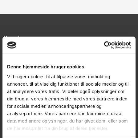
Kontakt
Texas A/S
Knullen 22
Denne hjemmeside bruger cookies
5260 Odense S
Vi bruger cookies til at tilpasse vores indhold og
CVR: DK66212319
annoncer, til at vise dig funktioner til sociale medier og til
at analysere vores trafik. Vi deler også oplysninger om
Kundeservice
din brug af vores hjemmeside med vores partnere inden
for sociale medier, annonceringspartnere og
Tlf: 63 95 55 55
analysepartnere. Vores partnere kan kombinere disse
Mandag - torsdag 09:00 - 15:00
data med andre oplysninger, du har givet dem, eller som
Fredag 09:00 - 14:30
de har indsamlet fra din brug af deres tjenester.
Telefonerne er åben alle hverdage