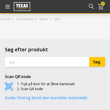
Gå til kurv (
varer)
0
Forside
Reservedele
Motor
Lifan
Søg efter produkt
Scan QR kode
Tryk på ikon for at åbne kameraet
Scan QR kode
Guide: Find og bestil den korrekte reservedel