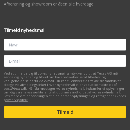
Afhentning og showroom er åben alle hverdage
Tilmeld nyhedsmail
Navn
E-mail
Ved at tilmelde dig til vores nyhedsmail samtykker du til, at Texas A/S må
sende dig nyheder og tilbud om haveredskaber samt tilbehør og
vedligeholdelse hertil via e-mail. Du kan til enhver tid trække dit samtykket
tilbage via afmeldingslinket i hver nyhedsmail eller ved at kontakte os på
post@texas.dk. Når du modtager vores nyhedsmail, indsamler vi oplysninger
om dig via analyseværktøjer til at optimere indholdet af vores nyhedsmail.
Læs mere om behandlingen af dine personoplysninger og rettigheder i vores
privatlivspolitik
.