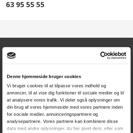
63 95 55 55
Kontakt
Texas A/S
Denne hjemmeside bruger cookies
Knullen 22
Vi bruger cookies til at tilpasse vores indhold og
5260 Odense S
annoncer, til at vise dig funktioner til sociale medier og til
at analysere vores trafik. Vi deler også oplysninger om
CVR: DK66212319
din brug af vores hjemmeside med vores partnere inden
for sociale medier, annonceringspartnere og
Kundeservice
analysepartnere. Vores partnere kan kombinere disse
Tlf: 63 95 55 55
data med andre oplysninger, du har givet dem, eller som