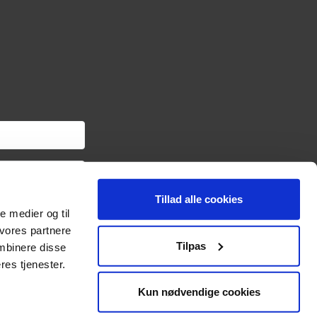
Tillad alle cookies
om haveredskaber samt
le medier og til
ngslinket i hver
oplysninger om dig via
 vores partnere
sonoplysninger og
Tilpas
mbinere disse
res tjenester.
Kun nødvendige cookies