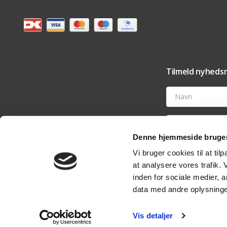
Tilmeld nyhedsm
Navn
E-mail
Denne hjemmeside bruger
Ved at tilmelde dig t
Vi bruger cookies til at til
tilbehør og vedligehold
nyhedsmail eller ved 
at analysere vores trafik.
analyseværktøjer til 
rettigheder i vores
pri
inden for sociale medier,
data med andre oplysninger
Vis detaljer