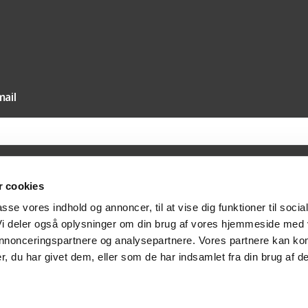
ail
 cookies
il vores nyhedsmail samtykker du til, at Texas A/S må sende dig nyheder og tilbud 
passe vores indhold og annoncer, til at vise dig funktioner til socia
else hertil via e-mail. Du kan til enhver tid trække dit samtykket tilbage via afmeldi
at kontakte os på post@texas.dk. Når du modtager vores nyhedsmail, indsamler vi 
 Vi deler også oplysninger om din brug af vores hjemmeside med
at optimere indholdet af vores nyhedsmail. Læs mere om behandlingen af dine per
vatlivspolitik
.
 annonceringspartnere og analysepartnere. Vores partnere kan ko
, du har givet dem, eller som de har indsamlet fra din brug af de