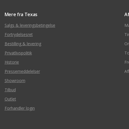
Mere fra Texas
A
Salgs & leveringsbetingelse
M
Fortrydelsesret
Ti
Bestilling & levering
O
Privatlivspolitik
To
Historie
Fr
Pressemeddelelser
Af
Showroom
Tilbud
Outlet
Forhandler login