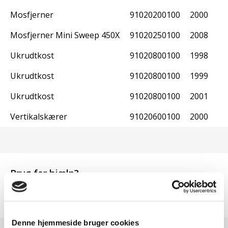
Mosfjerner
91020200100
2000
Mosfjerner Mini Sweep 450X
91020250100
2008
Ukrudtkost
91020800100
1998
Ukrudtkost
91020800100
1999
Ukrudtkost
91020800100
2001
Vertikalskærer
91020600100
2000
Brug for hjælp?
63 95 55 55
Denne hjemmeside bruger cookies