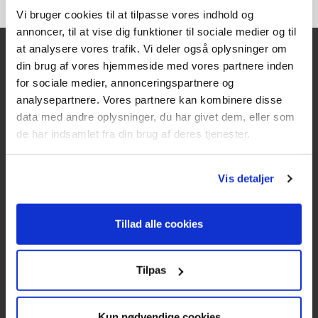
Vi bruger cookies til at tilpasse vores indhold og
annoncer, til at vise dig funktioner til sociale medier og til
at analysere vores trafik. Vi deler også oplysninger om
din brug af vores hjemmeside med vores partnere inden
Kontakt
for sociale medier, annonceringspartnere og
analysepartnere. Vores partnere kan kombinere disse
Texas A/S
data med andre oplysninger, du har givet dem, eller som
Knullen 22
de har indsamlet fra din brug af deres tjenester.
5260 Odense S
CVR: DK66212319
Vis detaljer
Kundeservice
Tillad alle cookies
Tlf: 63 95 55 55
Mandag - torsdag 09:00 - 15:00
Tilpas
Fredag 09:00 - 14:30
Telefonerne er åben alle hverdage
Kun nødvendige cookies