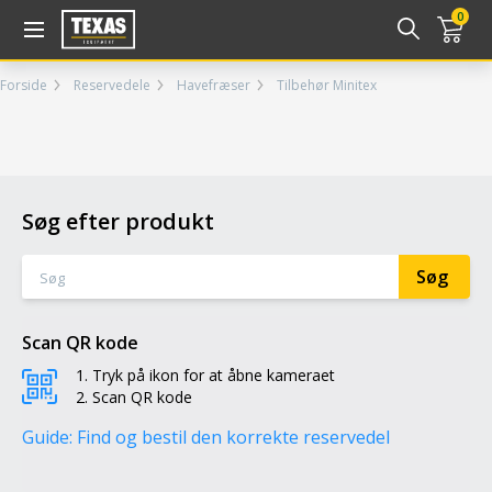
Gå til kurv (
varer)
0
Forside
Reservedele
Havefræser
Tilbehør Minitex
Søg efter produkt
Scan QR kode
Tryk på ikon for at åbne kameraet
Scan QR kode
Guide: Find og bestil den korrekte reservedel