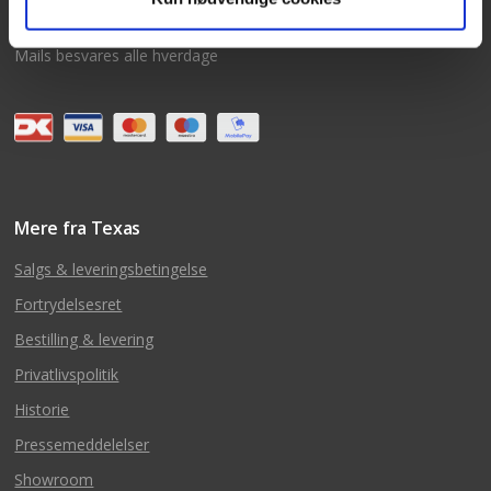
post@texas.dk
Mails besvares alle hverdage
Mere fra Texas
Salgs & leveringsbetingelse
Fortrydelsesret
Bestilling & levering
Privatlivspolitik
Historie
Pressemeddelelser
Showroom