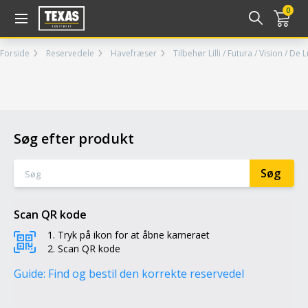
Gå til kurv (
varer)
0
Forside
Reservedele
Havefræser
Tilbehør Lilli / Futura / Vision / De 
Søg efter produkt
Scan QR kode
Tryk på ikon for at åbne kameraet
Scan QR kode
Guide: Find og bestil den korrekte reservedel