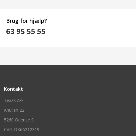
Brug for hjælp?
63 95 55 55
Kontakt
Texas A/S
Knullen 22
5260 Odense S
CVR: DK66212319