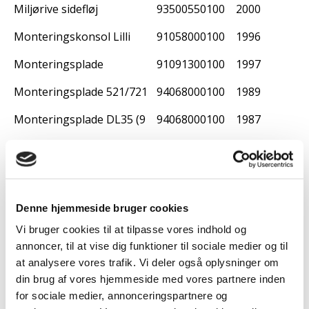
Miljørive sidefløj
93500550100
2000
Monteringskonsol Lilli
91058000100
1996
Monteringsplade
91091300100
1997
Monteringsplade 521/721/821 (95-0350)
94068000100
1989
Monteringsplade DL35 (95-0350)
94068000100
1987
Monteringsplade TV35
92060100100
1987/1
Monteringsplade TV35
92060100100
1987/2
Monteringsplade VM550
91091300100
1994
Denne hjemmeside bruger cookies
Nedgearing 99-421
99-421-00
1987
Vi bruger cookies til at tilpasse vores indhold og
annoncer, til at vise dig funktioner til sociale medier og til
Nedgearing DL42
DL42
1979
at analysere vores trafik. Vi deler også oplysninger om
din brug af vores hjemmeside med vores partnere inden
Nedgearing DL42
DL42
1987
for sociale medier, annonceringspartnere og