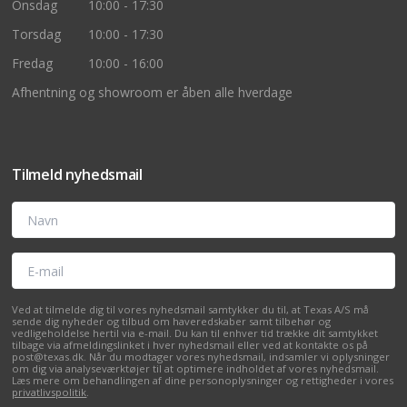
Onsdag
10:00 - 17:30
Torsdag
10:00 - 17:30
Fredag
10:00 - 16:00
Afhentning og showroom er åben alle hverdage
Tilmeld nyhedsmail
Navn
E-mail
Ved at tilmelde dig til vores nyhedsmail samtykker du til, at Texas A/S må
sende dig nyheder og tilbud om haveredskaber samt tilbehør og
vedligeholdelse hertil via e-mail. Du kan til enhver tid trække dit samtykket
tilbage via afmeldingslinket i hver nyhedsmail eller ved at kontakte os på
post@texas.dk. Når du modtager vores nyhedsmail, indsamler vi oplysninger
om dig via analyseværktøjer til at optimere indholdet af vores nyhedsmail.
Læs mere om behandlingen af dine personoplysninger og rettigheder i vores
privatlivspolitik
.