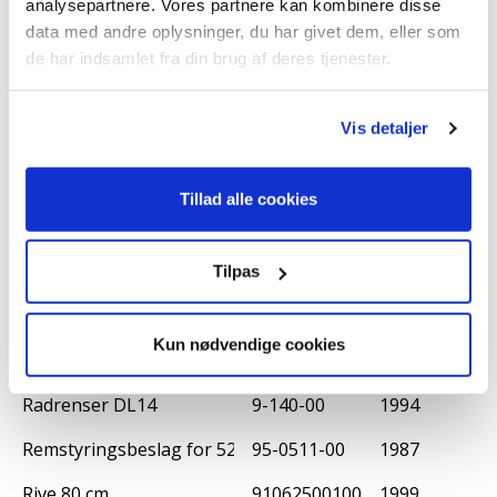
Nedgearing TD / Futura (9-420-1)
91099500100
1992
analysepartnere. Vores partnere kan kombinere disse
data med andre oplysninger, du har givet dem, eller som
Plov 6''
91093000100
1999
de har indsamlet fra din brug af deres tjenester.
Plov 6'' - DL36
91093000100
1994
Vis detaljer
Plov 6'' - Vision 3003
91087200100
1999
Plænelufter
91131000100
1999
Tillad alle cookies
Plænelufter
91051500100
2003
Plænelufter
91051550100
2010
Tilpas
Plænelufter DL72
91131000100
1994
Kun nødvendige cookies
Pumpe DL54 - DL33
DL54
1983
Radrenser DL14
9-140-00
1994
Remstyringsbeslag for 521/721 - 95-0511
95-0511-00
1987
Rive 80 cm
91062500100
1999