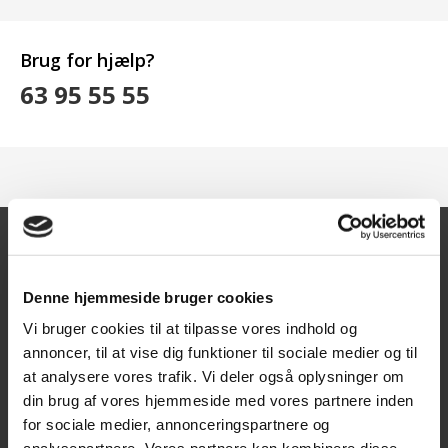
Brug for hjælp?
63 95 55 55
Kontakt
Denne hjemmeside bruger cookies
Texas A/S
Vi bruger cookies til at tilpasse vores indhold og
annoncer, til at vise dig funktioner til sociale medier og til
Knullen 22
at analysere vores trafik. Vi deler også oplysninger om
5260 Odense S
din brug af vores hjemmeside med vores partnere inden
CVR: DK66212319
for sociale medier, annonceringspartnere og