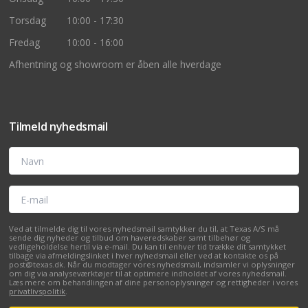
Torsdag
10:00 - 17:30
Fredag
10:00 - 16:00
Afhentning og showroom er åben alle hverdage
Tilmeld nyhedsmail
Navn
E-mail
Ved at tilmelde dig til vores nyhedsmail samtykker du til, at Texas A/S må
sende dig nyheder og tilbud om haveredskaber samt tilbehør og
vedligeholdelse hertil via e-mail. Du kan til enhver tid trække dit samtykket
tilbage via afmeldingslinket i hver nyhedsmail eller ved at kontakte os på
post@texas.dk. Når du modtager vores nyhedsmail, indsamler vi oplysninger
om dig via analyseværktøjer til at optimere indholdet af vores nyhedsmail.
Læs mere om behandlingen af dine personoplysninger og rettigheder i vores
privatlivspolitik
.