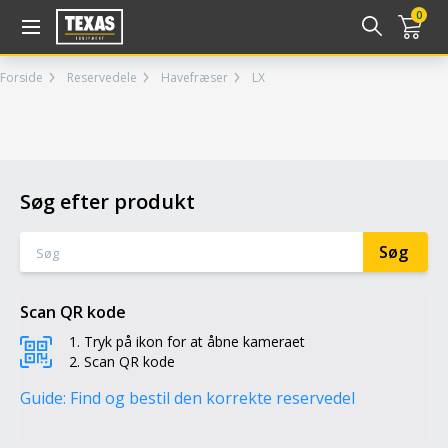
Gå til kurv (
varer)
0
Forside
Reservedele
Havefræser
LX
Søg efter produkt
Scan QR kode
Tryk på ikon for at åbne kameraet
Scan QR kode
Guide: Find og bestil den korrekte reservedel