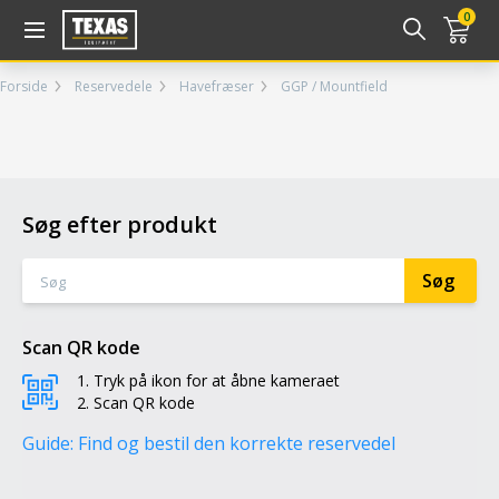
Gå til kurv (
varer)
0
Forside
Reservedele
Havefræser
GGP / Mountfield
Søg efter produkt
Scan QR kode
Tryk på ikon for at åbne kameraet
Scan QR kode
Guide: Find og bestil den korrekte reservedel