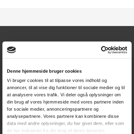
Kontakt
Texas A/S
Knullen 22
Denne hjemmeside bruger cookies
5260 Odense S
Vi bruger cookies til at tilpasse vores indhold og
annoncer, til at vise dig funktioner til sociale medier og til
CVR: DK66212319
at analysere vores trafik. Vi deler også oplysninger om
din brug af vores hjemmeside med vores partnere inden
Kundeservice
for sociale medier, annonceringspartnere og
Tlf: 63 95 55 55
analysepartnere. Vores partnere kan kombinere disse
data med andre oplysninger, du har givet dem, eller som
Mandag - torsdag 09:00 - 15:00
de har indsamlet fra din brug af deres tjenester.