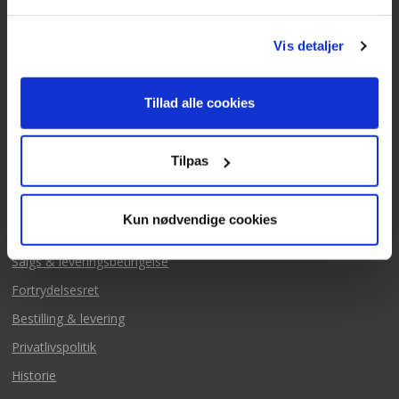
Fredag 09:00 - 14:30
Telefonerne er åben alle hverdage
Vis detaljer
post@texas.dk
Mails besvares alle hverdage
Tillad alle cookies
Tilpas
Kun nødvendige cookies
Mere fra Texas
Salgs & leveringsbetingelse
Fortrydelsesret
Bestilling & levering
Privatlivspolitik
Historie