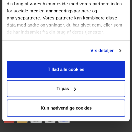
din brug af vores hjemmeside med vores partnere inden
Knullen 22
for sociale medier, annonceringspartnere og
5260 Odense S
analysepartnere. Vores partnere kan kombinere disse
data med andre oplysninger, du har givet dem, eller som
CVR: DK66212319
de har indsamlet fra din brug af deres tjenester.
Kundeservice
Vis detaljer
Tlf: 63 95 55 55
Mandag - torsdag 09:00 - 15:00
Tillad alle cookies
Fredag 09:00 - 14:30
Telefonerne er åben alle hverdage
Tilpas
post@texas.dk
Mails besvares alle hverdage
Kun nødvendige cookies