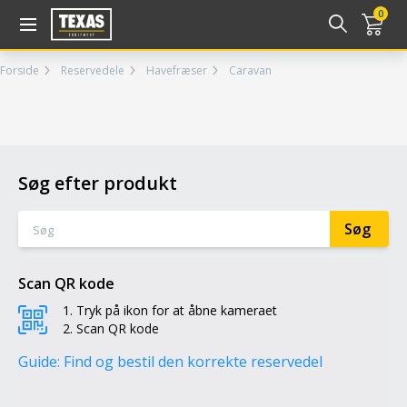
Gå til kurv (
varer)
0
Forside
Reservedele
Havefræser
Caravan
Søg efter produkt
Scan QR kode
Tryk på ikon for at åbne kameraet
Scan QR kode
Guide: Find og bestil den korrekte reservedel