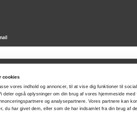
ail
 cookies
il vores nyhedsmail samtykker du til, at Texas A/S må sende dig nyheder og tilbud 
passe vores indhold og annoncer, til at vise dig funktioner til socia
else hertil via e-mail. Du kan til enhver tid trække dit samtykket tilbage via afmeldi
at kontakte os på post@texas.dk. Når du modtager vores nyhedsmail, indsamler vi 
 Vi deler også oplysninger om din brug af vores hjemmeside med
at optimere indholdet af vores nyhedsmail. Læs mere om behandlingen af dine per
vatlivspolitik
.
 annonceringspartnere og analysepartnere. Vores partnere kan ko
, du har givet dem, eller som de har indsamlet fra din brug af de