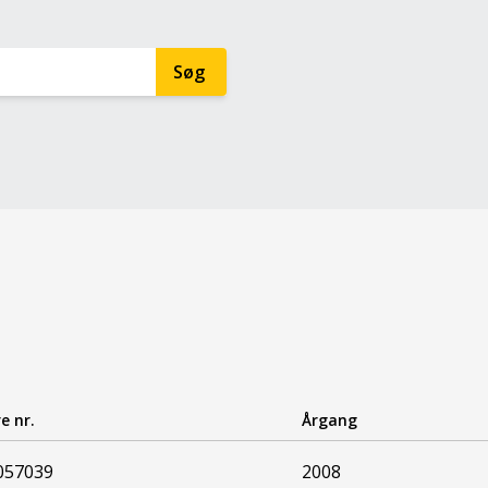
e nr.
Årgang
057039
2008