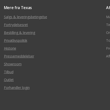
Mere fra Texas
A
Salgs & leveringsbetingelse
M
Fortrydelsesret
Ti
Bestilling & levering
O
Privatlivspolitik
To
Historie
Fr
Pressemeddelelser
Af
Showroom
Tilbud
Outlet
Forhandler login