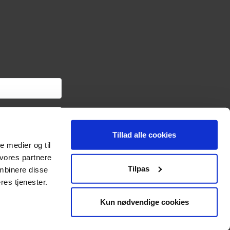
Tillad alle cookies
om haveredskaber samt
le medier og til
ngslinket i hver
oplysninger om dig via
 vores partnere
sonoplysninger og
Tilpas
mbinere disse
res tjenester.
Kun nødvendige cookies