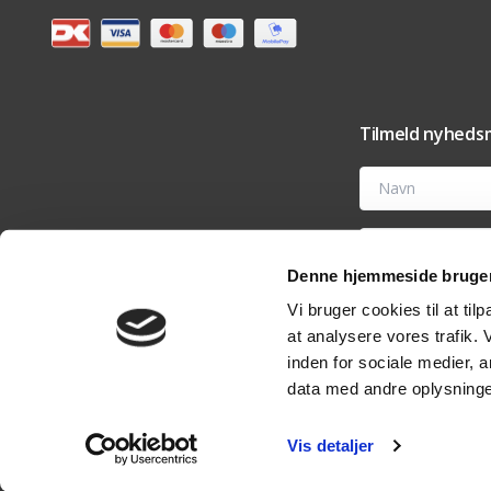
Tilmeld nyhedsm
Navn
E-mail
Denne hjemmeside bruger
Ved at tilmelde dig t
Vi bruger cookies til at til
tilbehør og vedligehold
nyhedsmail eller ved 
at analysere vores trafik.
analyseværktøjer til 
rettigheder i vores
pri
inden for sociale medier,
data med andre oplysninger
Vis detaljer