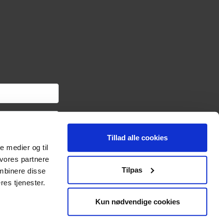
Tillad alle cookies
om haveredskaber samt
le medier og til
ngslinket i hver
oplysninger om dig via
 vores partnere
sonoplysninger og
Tilpas
mbinere disse
res tjenester.
Kun nødvendige cookies