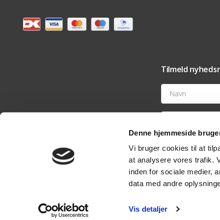
Tilmeld nyhedsm
Navn
E-mail
Denne hjemmeside bruger
Ved at tilmelde dig t
Vi bruger cookies til at til
tilbehør og vedligehold
nyhedsmail eller ved 
at analysere vores trafik.
analyseværktøjer til 
rettigheder i vores
pri
inden for sociale medier,
data med andre oplysninger
Vis detaljer