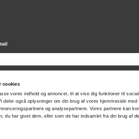
ail
 cookies
il vores nyhedsmail samtykker du til, at Texas A/S må sende dig nyheder og tilbud 
passe vores indhold og annoncer, til at vise dig funktioner til socia
else hertil via e-mail. Du kan til enhver tid trække dit samtykket tilbage via afmeldi
at kontakte os på post@texas.dk. Når du modtager vores nyhedsmail, indsamler vi 
 Vi deler også oplysninger om din brug af vores hjemmeside med
at optimere indholdet af vores nyhedsmail. Læs mere om behandlingen af dine per
vatlivspolitik
.
 annonceringspartnere og analysepartnere. Vores partnere kan ko
, du har givet dem, eller som de har indsamlet fra din brug af de