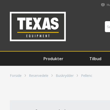
Hu
Produkter
Tilbud
Forside
Reservedele
Buskrydder
Pellenc