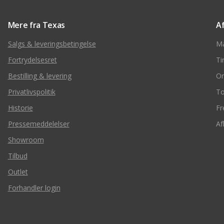
Mere fra Texas
A
Salgs & leveringsbetingelse
M
Fortrydelsesret
Ti
Bestilling & levering
O
Privatlivspolitik
To
Historie
Fr
Pressemeddelelser
Af
Showroom
Tilbud
Outlet
Forhandler login