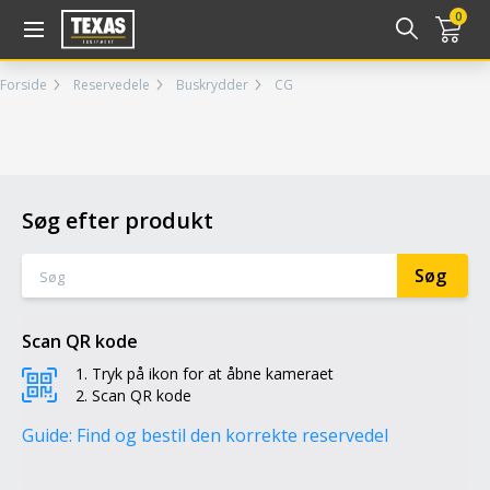
Gå til kurv (
varer)
0
Forside
Reservedele
Buskrydder
CG
Søg efter produkt
Scan QR kode
Tryk på ikon for at åbne kameraet
Scan QR kode
Guide: Find og bestil den korrekte reservedel