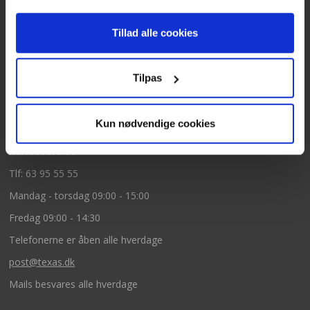
Kontakt
Tillad alle cookies
Texas A/S
Knullen 22
Tilpas
5260 Odense S
CVR: DK66212319
Kun nødvendige cookies
Kundeservice
Tlf: 63 95 55 55
Mandag - torsdag 09:00 - 15:00
Fredag 09:00 - 14:30
Telefonerne er åben alle hverdage
post@texas.dk
Mails besvares alle hverdage