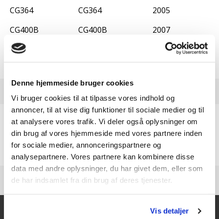
CG364
CG364
2005
CG400B
CG400B
2007
CG430B
CG430B
2004
CG430B
CG430B
2008
Denne hjemmeside bruger cookies
Vi bruger cookies til at tilpasse vores indhold og
annoncer, til at vise dig funktioner til sociale medier og til
at analysere vores trafik. Vi deler også oplysninger om
Brug for hjælp?
din brug af vores hjemmeside med vores partnere inden
63 95 55 55
for sociale medier, annonceringspartnere og
analysepartnere. Vores partnere kan kombinere disse
data med andre oplysninger, du har givet dem, eller som
de har indsamlet fra din brug af deres tjenester.
Vis detaljer