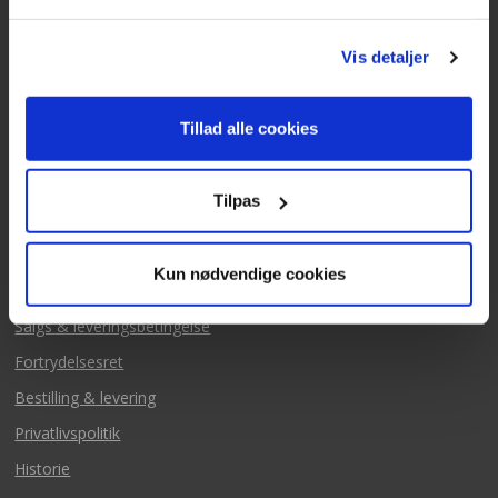
Fredag 09:00 - 14:30
Telefonerne er åben alle hverdage
Vis detaljer
post@texas.dk
Mails besvares alle hverdage
Tillad alle cookies
Tilpas
Kun nødvendige cookies
Mere fra Texas
Salgs & leveringsbetingelse
Fortrydelsesret
Bestilling & levering
Privatlivspolitik
Historie