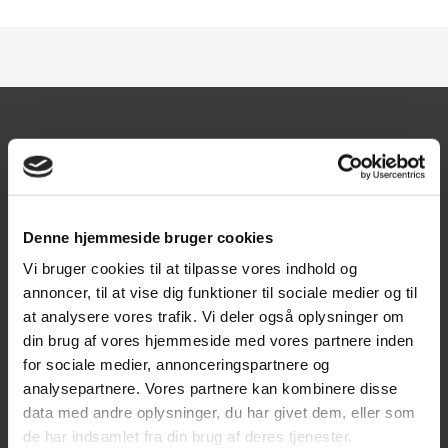
Kontakt
Texas A/S
Knullen 22
Denne hjemmeside bruger cookies
5260 Odense S
Vi bruger cookies til at tilpasse vores indhold og
annoncer, til at vise dig funktioner til sociale medier og til
CVR: DK66212319
at analysere vores trafik. Vi deler også oplysninger om
din brug af vores hjemmeside med vores partnere inden
Kundeservice
for sociale medier, annonceringspartnere og
Tlf: 63 95 55 55
analysepartnere. Vores partnere kan kombinere disse
data med andre oplysninger, du har givet dem, eller som
Mandag - torsdag 09:00 - 15:00
de har indsamlet fra din brug af deres tjenester.