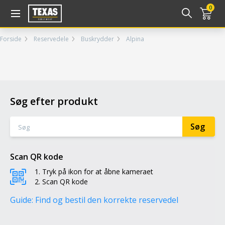
Gå til kurv (
varer)
0
Forside
Reservedele
Buskrydder
Alpina
Søg efter produkt
Scan QR kode
Tryk på ikon for at åbne kameraet
Scan QR kode
Guide: Find og bestil den korrekte reservedel