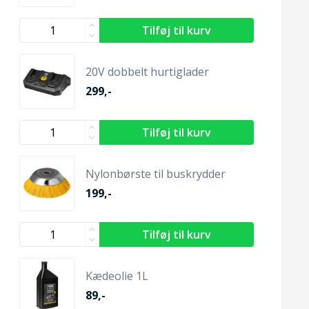
20V dobbelt hurtiglader
299,-
Nylonbørste til buskrydder
199,-
Kædeolie 1L
89,-