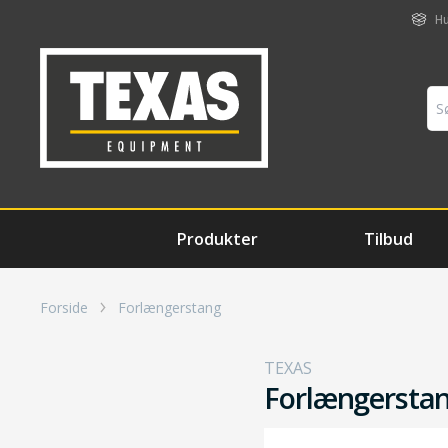
Hu
Produkter
Tilbud
Forside
Forlængerstang
TEXAS
Forlængersta