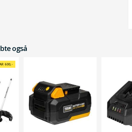
bte også
AR 600,-