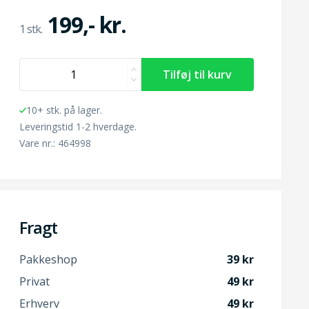
199,- kr.
10+ stk. på lager.
Leveringstid 1-2 hverdage.
Vare nr.: 464998
Fragt
Pakkeshop
39
Privat
49
Erhverv
49