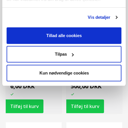
Vis detaljer
Tillad alle cookies
Tilpas
Side:
2
Position:
29
Side:
2
Position:
30
Texas Olieskrue
Texas Hjul venstre
Kun nødvendige cookies
Vare nr..:
444102
Vare nr..:
444103
6,00 DKK
500,00 DKK