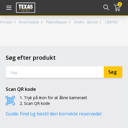
Gå til kurv (
varer)
0
Forside
Reservedele
Plæneklipper
Andre - Benzin
CB8700
Søg efter produkt
Scan QR kode
Tryk på ikon for at åbne kameraet
Scan QR kode
Guide: Find og bestil den korrekte reservedel