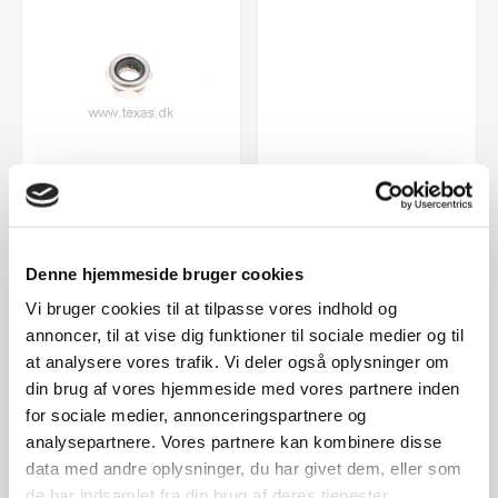
Side:
2
Position:
27
Side:
2
Position:
28
Texas Låsemøtrik
Texas Koblings
Denne hjemmeside bruger cookies
M10
beslag
Vi bruger cookies til at tilpasse vores indhold og
Vare nr..:
422563
Vare nr..:
444101
annoncer, til at vise dig funktioner til sociale medier og til
10,00 DKK
45,00 DKK
at analysere vores trafik. Vi deler også oplysninger om
din brug af vores hjemmeside med vores partnere inden
for sociale medier, annonceringspartnere og
analysepartnere. Vores partnere kan kombinere disse
data med andre oplysninger, du har givet dem, eller som
de har indsamlet fra din brug af deres tjenester.