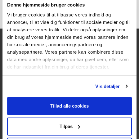
Denne hjemmeside bruger cookies
Vi bruger cookies til at tilpasse vores indhold og
annoncer, til at vise dig funktioner til sociale medier og til
at analysere vores trafik. Vi deler også oplysninger om
din brug af vores hjemmeside med vores partnere inden
for sociale medier, annonceringspartnere og
analysepartnere. Vores partnere kan kombinere disse
Kontakt
data med andre oplysninger, du har givet dem, eller som
Texas A/S
de har indsamlet fra din brug af deres tjenester.
Knullen 22
5260 Odense S
Vis detaljer
CVR: DK66212319
Tillad alle cookies
Kundeservice
Tlf: 63 95 55 55
Tilpas
Mandag - torsdag 09:00 - 15:00