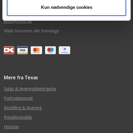
Fredag 09:00 - 14:30
Kun nødvendige cookies
Telefonerne er åben alle hverdage
post@texas.dk
Mails besvares alle hverdage
Mere fra Texas
Salgs & leveringsbetingelse
Fortrydelsesret
Bestilling & levering
Privatlivspolitik
Historie