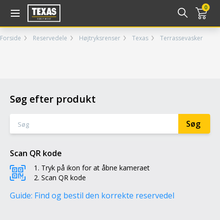
Gå til kurv (
varer)
0
Forside
Reservedele
Højtryksrenser
Texas
Terrassevasker
Søg efter produkt
Scan QR kode
Tryk på ikon for at åbne kameraet
Scan QR kode
Guide: Find og bestil den korrekte reservedel