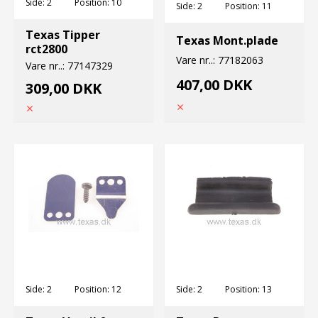
Side:
2
Position:
10
Side:
2
Position:
11
Texas Tipper
Texas Mont.plade
rct2800
Vare nr..:
77182063
Vare nr..:
77147329
407,00 DKK
309,00 DKK
Side:
2
Position:
12
Side:
2
Position:
13