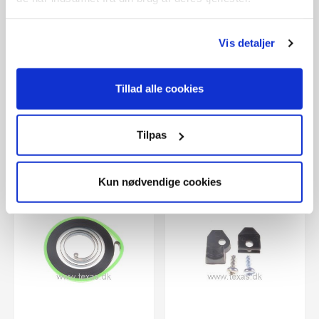
Vis detaljer
Side:
2
Position:
26
Side:
2
Position:
27
Texas Afstandsbøs
Texas Snorrulle for
Tillad alle cookies
rst2800
startsnor rct2800
Vare nr..:
77147087
Vare nr..:
77147289
Tilpas
149,00 DKK
300,00 DKK
Kun nødvendige cookies