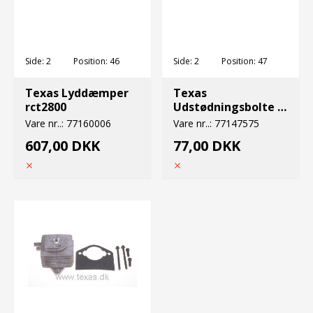
Side:
2
Position:
46
Side:
2
Position:
47
Texas Lyddæmper
Texas
rct2800
Udstødningsbolte 2
stk
Vare nr..:
77160006
Vare nr..:
77147575
607,00 DKK
77,00 DKK