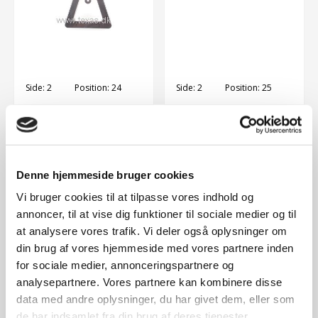
Side:
2
Position:
24
Side:
2
Position:
25
Texas Støtteben
Texas Svinghjul
320rc
320rc
Vare nr..:
77153403
Vare nr..:
77180929
252,00 DKK
739,00 DKK
Denne hjemmeside bruger cookies
Vi bruger cookies til at tilpasse vores indhold og
annoncer, til at vise dig funktioner til sociale medier og til
at analysere vores trafik. Vi deler også oplysninger om
din brug af vores hjemmeside med vores partnere inden
for sociale medier, annonceringspartnere og
analysepartnere. Vores partnere kan kombinere disse
data med andre oplysninger, du har givet dem, eller som
de har indsamlet fra din brug af deres tjenester.