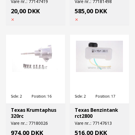
Vare nr..:
77147419
Vare nr..:
77181498
20,00 DKK
585,00 DKK
Side:
2
Position:
16
Side:
2
Position:
17
Texas Krumtaphus
Texas Benzintank
320rc
rct2800
Vare nr..:
77180026
Vare nr..:
77147613
974,00 DKK
516,00 DKK