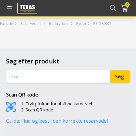
Gå til kurv (
varer)
0
Forside
Reservedele
Buskrydder
Ryobi
RST2800CI
Søg efter produkt
Scan QR kode
Tryk på ikon for at åbne kameraet
Scan QR kode
Guide: Find og bestil den korrekte reservedel