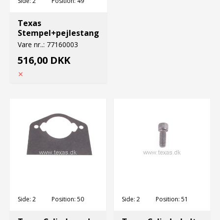
Side:
2
Position:
49
Texas
Stempel+pejlestang
Vare nr..:
77160003
516,00 DKK
Side:
2
Position:
50
Side:
2
Position:
51