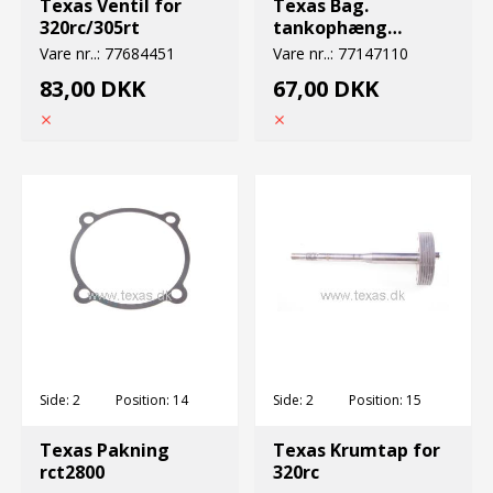
Texas Ventil for
Texas Bag.
320rc/305rt
tankophæng
rct2800
Vare nr..:
77684451
Vare nr..:
77147110
83,00 DKK
67,00 DKK
Side:
2
Position:
14
Side:
2
Position:
15
Texas Pakning
Texas Krumtap for
rct2800
320rc