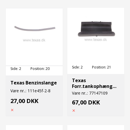
Side:
2
Position:
21
Side:
2
Position:
20
Texas
Texas Benzinslange
Forr.tankophæng
Vare nr..:
111e45f-2-8
rct2800
Vare nr..:
77147109
27,00 DKK
67,00 DKK