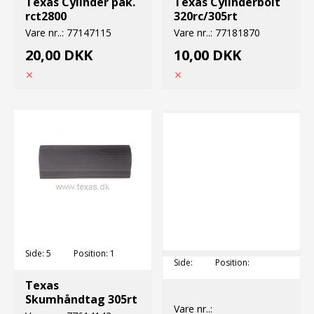
Texas Cylinder pak.
Texas Cylinderbolt
rct2800
320rc/305rt
Vare nr..:
77147115
Vare nr..:
77181870
20,00 DKK
10,00 DKK
Side:
5
Position:
1
Side:
Position:
Texas
Skumhåndtag 305rt
Vare nr..: