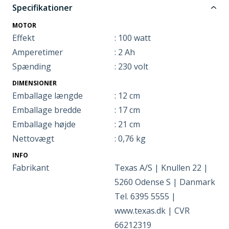
Specifikationer
MOTOR
Effekt
: 100 watt
Amperetimer
: 2 Ah
Spænding
: 230 volt
DIMENSIONER
Emballage længde
: 12 cm
Emballage bredde
: 17 cm
Emballage højde
: 21 cm
Nettovægt
: 0,76 kg
INFO
Fabrikant
Texas A/S | Knullen 22 |
5260 Odense S | Danmark
Tel. 6395 5555 |
www.texas.dk | CVR
66212319