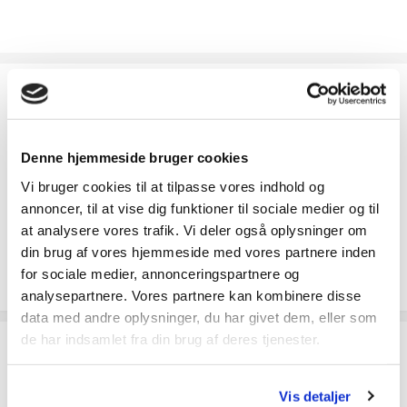
Fragt
Pakkeshop
39
Denne hjemmeside bruger cookies
Privat
49
Vi bruger cookies til at tilpasse vores indhold og
Erhverv
49
annoncer, til at vise dig funktioner til sociale medier og til
Afhentning i Odense
Gratis
at analysere vores trafik. Vi deler også oplysninger om
din brug af vores hjemmeside med vores partnere inden
Speditør vælges når du går til betaling
for sociale medier, annonceringspartnere og
analysepartnere. Vores partnere kan kombinere disse
data med andre oplysninger, du har givet dem, eller som
de har indsamlet fra din brug af deres tjenester.
Ofte købt sammen med
Vis detaljer