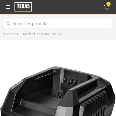
Gå til kurv (
varer)
0
Forside
Standard lader 40V (MD20)