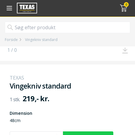
Gå til kurv (
varer)
0
Forside
Vingekniv standard
1 / 0
TEXAS
Vingekniv standard
219,- kr.
Dimension
48cm