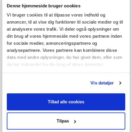
Denne hjemmeside bruger cookies
Vi bruger cookies til at tilpasse vores indhold og
annoncer, til at vise dig funktioner til sociale medier og til
at analysere vores trafik. Vi deler også oplysninger om
din brug af vores hjemmeside med vores partnere inden
for sociale medier, annonceringspartnere og
analysepartnere. Vores partnere kan kombinere disse
Biokniv 48 cm
Vingekniv 48 cm
data med andre oplysninger, du har givet dem, eller som
229,-
229,-
de har indsamlet fra din brug af deres tjenester.
På lager
På lager
Vis detaljer
Tillad alle cookies
Tilpas