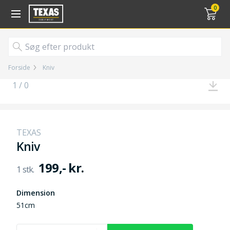
Gå til kurv (
varer)
0
Forside
Kniv
1 / 0
TEXAS
Kniv
199,- kr.
Dimension
51cm