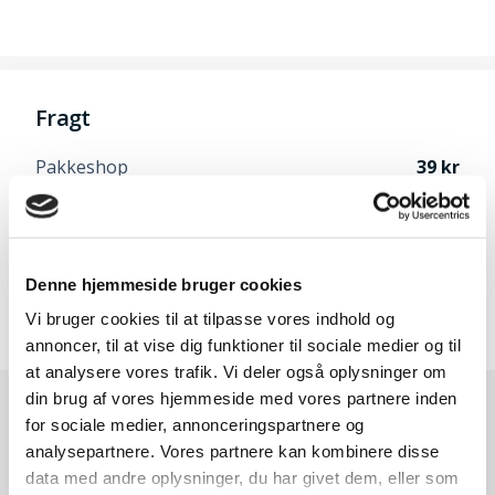
Fragt
Pakkeshop
39
Privat
49
Erhverv
49
Afhentning i Odense
Gratis
Denne hjemmeside bruger cookies
Vi bruger cookies til at tilpasse vores indhold og
Speditør vælges når du går til betaling
annoncer, til at vise dig funktioner til sociale medier og til
at analysere vores trafik. Vi deler også oplysninger om
din brug af vores hjemmeside med vores partnere inden
for sociale medier, annonceringspartnere og
analysepartnere. Vores partnere kan kombinere disse
data med andre oplysninger, du har givet dem, eller som