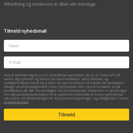
Afhentning og showroom er åben alle hverdage
Tilmeld nyhedsmail
Navn
E-mail
Ved at tilmelde dig til vores nyhedsmail samtykker du til, at Texas A/S må
sende dig nyheder og tilbud om haveredskaber samt tilbehør og
vedligeholdelse hertil via e-mail. Du kan til enhver tid trække dit samtykket
tilbage via afmeldingslinket i hver nyhedsmail eller ved at kontakte os på
post@texas.dk. Når du modtager vores nyhedsmail, indsamler vi oplysninger
om dig via analyseværktøjer til at optimere indholdet af vores nyhedsmail.
Læs mere om behandlingen af dine personoplysninger og rettigheder i vores
privatlivspolitik
.