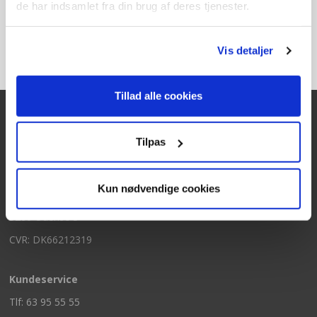
de har indsamlet fra din brug af deres tjenester.
Vis detaljer
Tillad alle cookies
Tilpas
Kontakt
Texas A/S
Kun nødvendige cookies
Knullen 22
5260 Odense S
CVR: DK66212319
Kundeservice
Tlf: 63 95 55 55