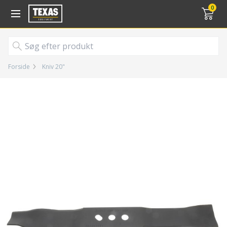
Gå til kurv (
varer)
0
Forside
Kniv 20"