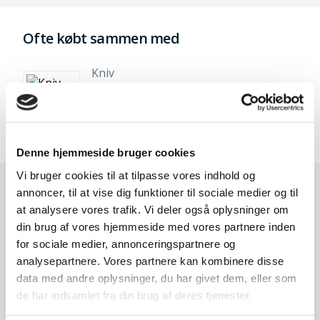
Ofte købt sammen med
Kniv
199,-
Denne hjemmeside bruger cookies
Vi bruger cookies til at tilpasse vores indhold og
annoncer, til at vise dig funktioner til sociale medier og til
Andre kunder købte også
at analysere vores trafik. Vi deler også oplysninger om
din brug af vores hjemmeside med vores partnere inden
for sociale medier, annonceringspartnere og
analysepartnere. Vores partnere kan kombinere disse
data med andre oplysninger, du har givet dem, eller som
de har indsamlet fra din brug af deres tjenester.