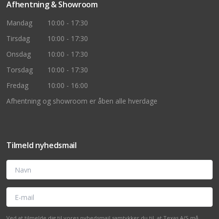
Afhentning & Showroom
Mandag
10:00 - 17:30
Tirsdag
10:00 - 17:30
Onsdag
10:00 - 17:30
Torsdag
10:00 - 17:30
Fredag
10:00 - 16:00
Afhentning og showroom er åben alle hverdage
Tilmeld nyhedsmail
Navn
E-mail
Ved at tilmelde dig til vores nyhedsmail samtykker du til, at Texas A/S må