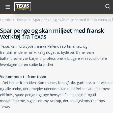
Gå til kurv (
varer)
Spar penge og skån miljøet med fransk værktøj 
Forside
Presse
Spar penge og skån miljøet med fransk
værktøj fra Texas
Texas kan nu tilbyde franske Pellenc i sortimentet, og
franskmændene har virkelig noget at byde på. En hel serie
batteridrevne værktøjer til professionelle brugere vil revolutionere
hverdagen for en stribe brancher.
Velkommen til fremtiden
- Det her er fremtiden. Kommuner, kirkegårde, gartnere, planteskoler
og alle andre, der arbejder udendørs kan med Pellenc arbejde mere
effektivt, spare penge og tage hensyn både til miljøet og til
medarbejderne, siger Tommy Aistrup, der er salgskonsulent hos
Texas.