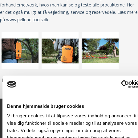
forhandlernetværk, hvos man kan se og teste alle produkterne. Her
er det også muligt at få vejledning, service og reservedele. Læs mere
på www.pellenc-tools.dk.
Download
Download
Download
Denne hjemmeside bruger cookies
Vi bruger cookies til at tilpasse vores indhold og annoncer, til
Kontakt
vise dig funktioner til sociale medier og til at analysere vores
trafik. Vi deler også oplysninger om din brug af vores
Texas A/S
hjemmeside med vores partnere inden for sociale medier,