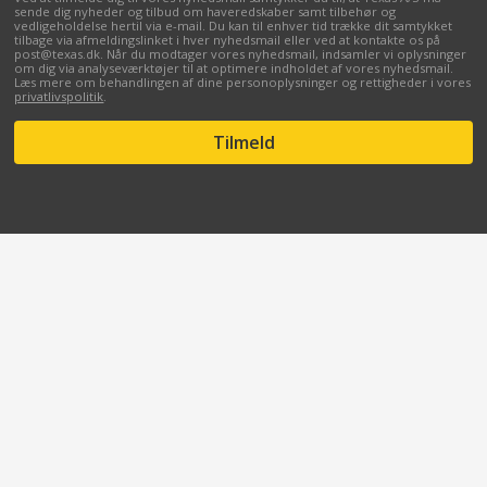
sende dig nyheder og tilbud om haveredskaber samt tilbehør og
vedligeholdelse hertil via e-mail. Du kan til enhver tid trække dit samtykket
tilbage via afmeldingslinket i hver nyhedsmail eller ved at kontakte os på
post@texas.dk. Når du modtager vores nyhedsmail, indsamler vi oplysninger
om dig via analyseværktøjer til at optimere indholdet af vores nyhedsmail.
Læs mere om behandlingen af dine personoplysninger og rettigheder i vores
privatlivspolitik
.