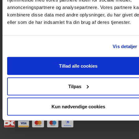
Knullen 22
annonceringspartnere og analysepartnere. Vores partnere k
kombinere disse data med andre oplysninger, du har givet d
5260 Odense S
eller som de har indsamlet fra din brug af deres tjenester.
CVR: DK66212319
Kundeservice
Vis detaljer
Tlf: 63 95 55 55
Mandag - torsdag 09:00 - 15:00
Tillad alle cookies
Fredag 09:00 - 14:30
Telefonerne er åben alle hverdage
Tilpas
post@texas.dk
Mails besvares alle hverdage
Kun nødvendige cookies