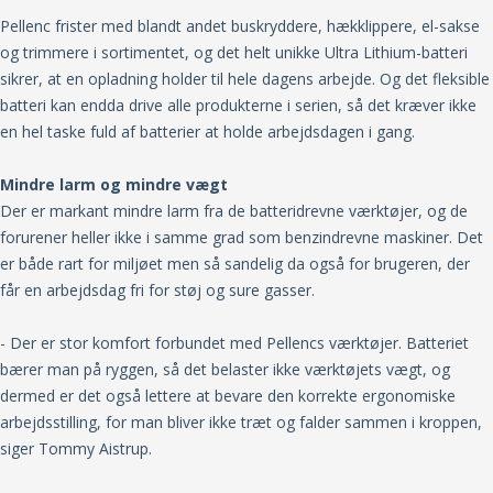
Pellenc frister med blandt andet buskryddere, hækklippere, el-sakse
og trimmere i sortimentet, og det helt unikke Ultra Lithium-batteri
sikrer, at en opladning holder til hele dagens arbejde. Og det fleksible
batteri kan endda drive alle produkterne i serien, så det kræver ikke
en hel taske fuld af batterier at holde arbejdsdagen i gang.
Mindre larm og mindre vægt
Der er markant mindre larm fra de batteridrevne værktøjer, og de
forurener heller ikke i samme grad som benzindrevne maskiner. Det
er både rart for miljøet men så sandelig da også for brugeren, der
får en arbejdsdag fri for støj og sure gasser.
- Der er stor komfort forbundet med Pellencs værktøjer. Batteriet
bærer man på ryggen, så det belaster ikke værktøjets vægt, og
dermed er det også lettere at bevare den korrekte ergonomiske
arbejdsstilling, for man bliver ikke træt og falder sammen i kroppen,
siger Tommy Aistrup.