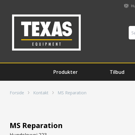
Hu
Produkter
Tilbud
Forside
Kontakt
MS Reparation
MS Reparation
Hundelevvej 223