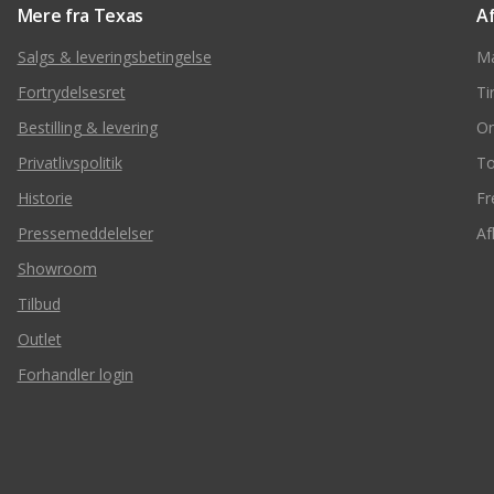
Mere fra Texas
A
Salgs & leveringsbetingelse
M
Fortrydelsesret
Ti
Bestilling & levering
O
Privatlivspolitik
To
Historie
Fr
Pressemeddelelser
Af
Showroom
Tilbud
Outlet
Forhandler login