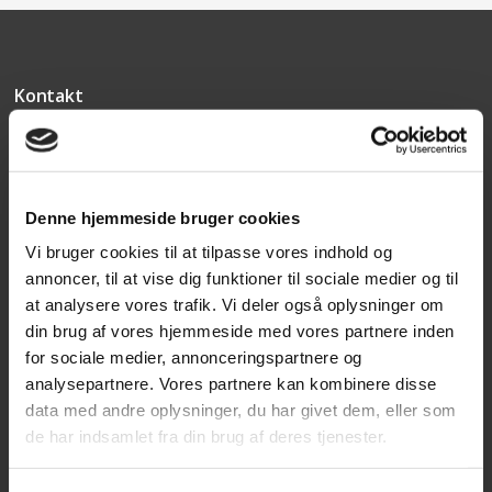
Kontakt
Texas A/S
Knullen 22
5260 Odense S
Denne hjemmeside bruger cookies
CVR: DK66212319
Vi bruger cookies til at tilpasse vores indhold og
annoncer, til at vise dig funktioner til sociale medier og til
Kundeservice
at analysere vores trafik. Vi deler også oplysninger om
din brug af vores hjemmeside med vores partnere inden
Tlf: 63 95 55 55
for sociale medier, annonceringspartnere og
Mandag - torsdag 09:00 - 15:00
analysepartnere. Vores partnere kan kombinere disse
Fredag 09:00 - 14:30
data med andre oplysninger, du har givet dem, eller som
de har indsamlet fra din brug af deres tjenester.
Telefonerne er åben alle hverdage
post@texas.dk