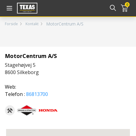
Gå til kurv (
varer)
0
MotorCentrum A/S
Forside
Kontakt
MotorCentrum A/S
Stagehøjvej 5
8600
Silkeborg
Web:
Telefon :
86813700