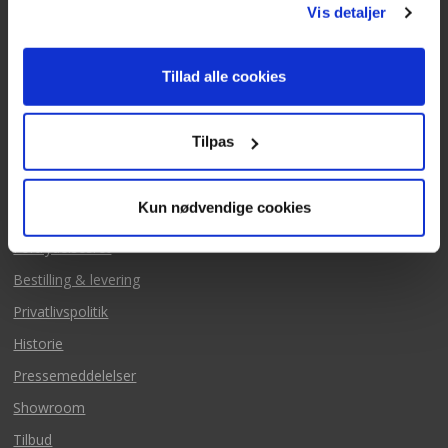
Vis detaljer
Mails besvares alle hverdage
Tillad alle cookies
Tilpas
Mere fra Texas
Kun nødvendige cookies
Salgs & leveringsbetingelse
Fortrydelsesret
Bestilling & levering
Privatlivspolitik
Historie
Pressemeddelelser
Showroom
Tilbud