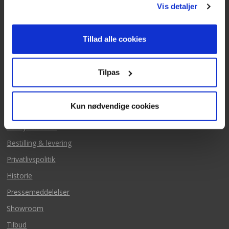
Vis detaljer
Mails besvares alle hverdage
Tillad alle cookies
Tilpas
Mere fra Texas
Kun nødvendige cookies
Salgs & leveringsbetingelse
Fortrydelsesret
Bestilling & levering
Privatlivspolitik
Historie
Pressemeddelelser
Showroom
Tilbud