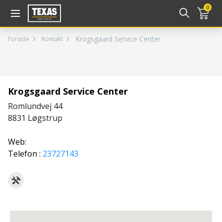
Gå til kurv (
varer)
0
Krogsgaard Service Center
Forside
Kontakt
Krogsgaard Service Center
Romlundvej 44
8831
Løgstrup
Web:
Telefon :
23727143