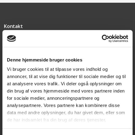
Kontakt
Texas A/S
Knullen 22
5260 Odense S
Denne hjemmeside bruger cookies
CVR: DK66212319
Vi bruger cookies til at tilpasse vores indhold og
annoncer, til at vise dig funktioner til sociale medier og til
Kundeservice
at analysere vores trafik. Vi deler også oplysninger om
din brug af vores hjemmeside med vores partnere inden
Tlf: 63 95 55 55
for sociale medier, annonceringspartnere og
Mandag - torsdag 09:00 - 15:00
analysepartnere. Vores partnere kan kombinere disse
Fredag 09:00 - 14:30
data med andre oplysninger, du har givet dem, eller som
de har indsamlet fra din brug af deres tjenester.
Telefonerne er åben alle hverdage
post@texas.dk