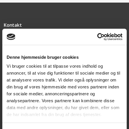
Kontakt
Texas A/S
Knullen 22
5260 Odense S
Denne hjemmeside bruger cookies
CVR: DK66212319
Vi bruger cookies til at tilpasse vores indhold og
annoncer, til at vise dig funktioner til sociale medier og til
Kundeservice
at analysere vores trafik. Vi deler også oplysninger om
din brug af vores hjemmeside med vores partnere inden
Tlf: 63 95 55 55
for sociale medier, annonceringspartnere og
Mandag - torsdag 09:00 - 15:00
analysepartnere. Vores partnere kan kombinere disse
Fredag 09:00 - 14:30
data med andre oplysninger, du har givet dem, eller som
de har indsamlet fra din brug af deres tjenester.
Telefonerne er åben alle hverdage
post@texas.dk