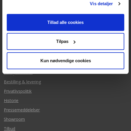
Vis detaljer
Mails besvares alle hverdage
Tillad alle cookies
Tilpas
Mere fra Texas
Kun nødvendige cookies
Salgs & leveringsbetingelse
Fortrydelsesret
Bestilling & levering
Privatlivspolitik
Historie
Pressemeddelelser
Showroom
Tilbud