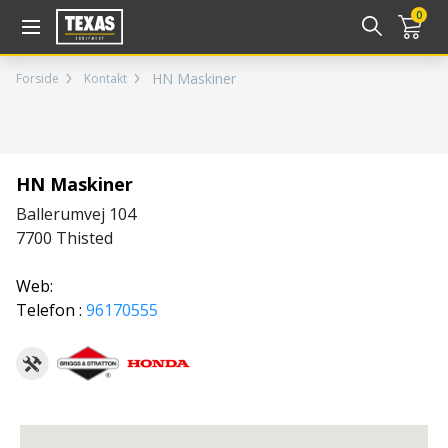
Gå til kurv (
varer)
0
HN Maskiner
Forside
Kontakt
HN Maskiner
Ballerumvej 104
7700
Thisted
Web:
Telefon :
96170555