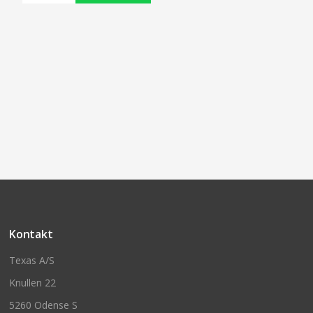
Kontakt
Texas A/S
Knullen 22
5260 Odense S