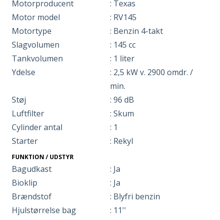
Motorproducent
: Texas
Motor model
: RV145
Motortype
: Benzin 4-takt
Slagvolumen
: 145 cc
Tankvolumen
: 1 liter
Ydelse
: 2,5 kW v. 2900 omdr. /
min.
Støj
: 96 dB
Luftfilter
: Skum
Cylinder antal
: 1
Starter
: Rekyl
FUNKTION / UDSTYR
Bagudkast
: Ja
Bioklip
: Ja
Brændstof
: Blyfri benzin
Hjulstørrelse bag
: 11''