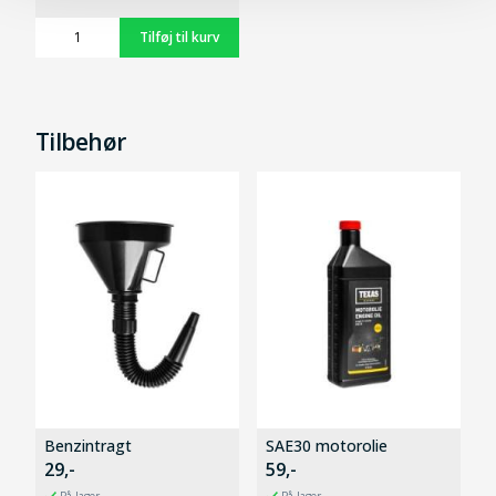
Tilbehør
Benzintragt
SAE30 motorolie
29,-
59,-
På lager
På lager