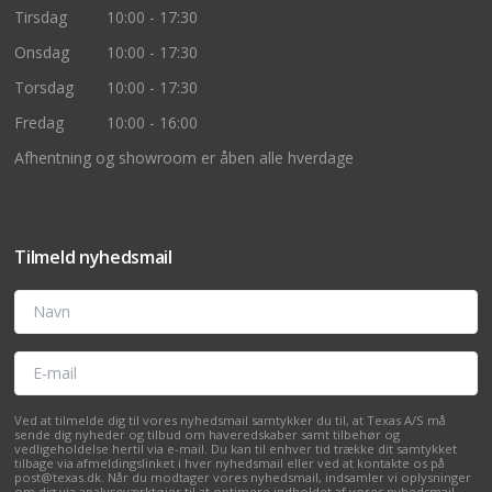
Tirsdag
10:00 - 17:30
Onsdag
10:00 - 17:30
Torsdag
10:00 - 17:30
Fredag
10:00 - 16:00
Afhentning og showroom er åben alle hverdage
Tilmeld nyhedsmail
Navn
E-mail
Ved at tilmelde dig til vores nyhedsmail samtykker du til, at Texas A/S må
sende dig nyheder og tilbud om haveredskaber samt tilbehør og
vedligeholdelse hertil via e-mail. Du kan til enhver tid trække dit samtykket
tilbage via afmeldingslinket i hver nyhedsmail eller ved at kontakte os på
post@texas.dk. Når du modtager vores nyhedsmail, indsamler vi oplysninger
om dig via analyseværktøjer til at optimere indholdet af vores nyhedsmail.