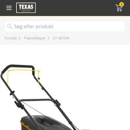
Gå til kurv (
varer)
0
Forside
Plæneklipper
ZT 4675W