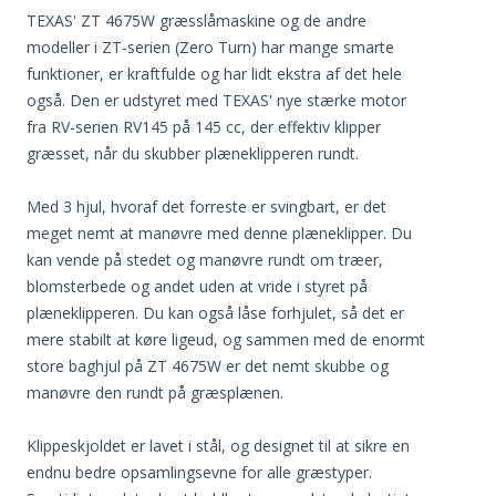
TEXAS' ZT 4675W græsslåmaskine og de andre
modeller i ZT-serien (Zero Turn) har mange smarte
funktioner, er kraftfulde og har lidt ekstra af det hele
også. Den er udstyret med TEXAS' nye stærke motor
fra RV-serien RV145 på 145 cc, der effektiv klipper
græsset, når du skubber plæneklipperen rundt.
Med 3 hjul, hvoraf det forreste er svingbart, er det
meget nemt at manøvre med denne plæneklipper. Du
kan vende på stedet og manøvre rundt om træer,
blomsterbede og andet uden at vride i styret på
plæneklipperen. Du kan også låse forhjulet, så det er
mere stabilt at køre ligeud, og sammen med de enormt
store baghjul på ZT 4675W er det nemt skubbe og
manøvre den rundt på græsplænen.
Klippeskjoldet er lavet i stål, og designet til at sikre en
endnu bedre opsamlingsevne for alle græstyper.