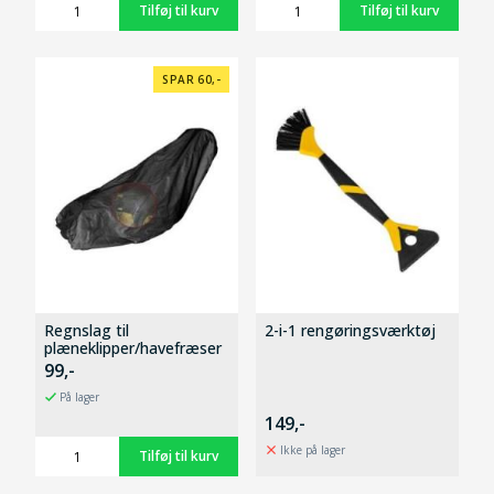
SPAR 60,-
Regnslag til
2-i-1 rengøringsværktøj
plæneklipper/havefræser
99,-
På lager
149,-
Ikke på lager