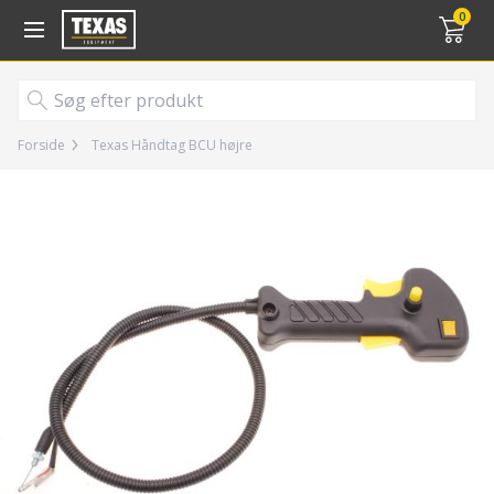
Gå til kurv (
varer)
0
Forside
Texas Håndtag BCU højre