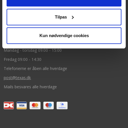
5260 Odense S
CVR: DK66212319
Tilpas
Kundeservice
Kun nødvendige cookies
Tlf: 63 95 55 55
Mandag - torsdag 09:00 - 15:00
Fredag 09:00 - 14:30
Telefonerne er åben alle hverdage
post@texas.dk
Mails besvares alle hverdage