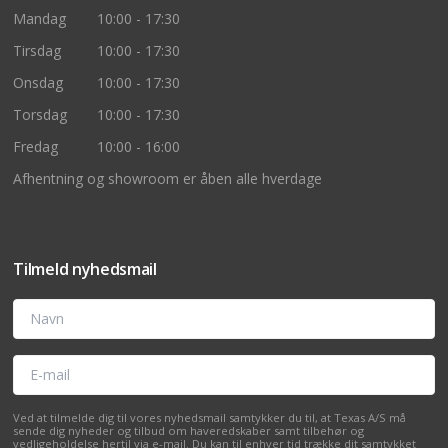
Mandag
10:00 - 17:30
Tirsdag
10:00 - 17:30
Onsdag
10:00 - 17:30
Torsdag
10:00 - 17:30
Fredag
10:00 - 16:00
Afhentning og showroom er åben alle hverdage
Tilmeld nyhedsmail
Navn
E-mail
Ved at tilmelde dig til vores nyhedsmail samtykker du til, at Texas A/S må
sende dig nyheder og tilbud om haveredskaber samt tilbehør og
vedligeholdelse hertil via e-mail. Du kan til enhver tid trække dit samtykket